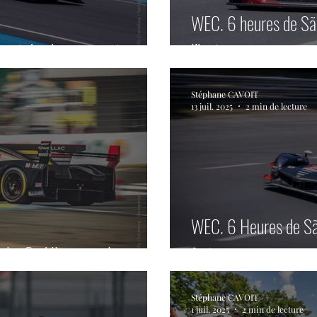
WEC. 6 heures de Sã
ment du championnat.
l’histoire avec une p
Stéphane CAVOIT
13 juil. 2025
2 min de lecture
WEC. 6 Heures de Sã
o. Cadillac en pole.
fort.
Stéphane CAVOIT
1 juil. 2025
2 min de lecture