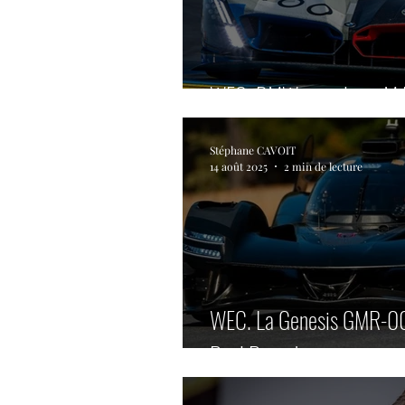
WEC. BMW muscle sa M 
Stéphane CAVOIT
14 août 2025
2 min de lecture
WEC. La Genesis GMR-001
Paul Ricard.