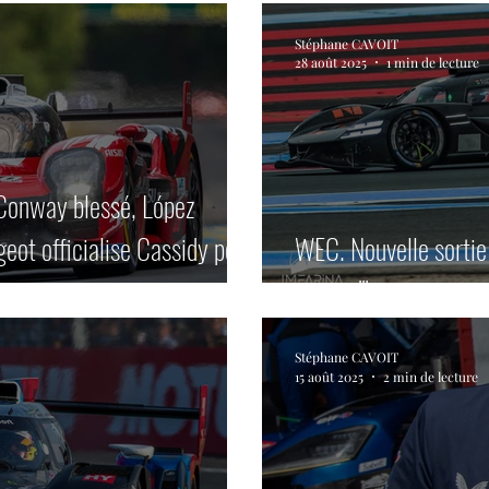
Stéphane CAVOIT
28 août 2025
1 min de lecture
 Conway blessé, López
eot officialise Cassidy pour
WEC. Nouvelle sorti
aujourd'hui.
Stéphane CAVOIT
15 août 2025
2 min de lecture