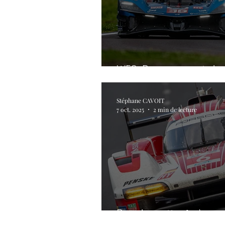
WEC. Du mouvement chez
Stéphane CAVOIT
7 oct. 2025
2 min de lecture
Porsche mettra fin à so