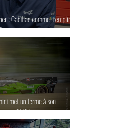
r : Cadillac comme tremplin
r?
ini met un terme à son
uitte l’IMSA.