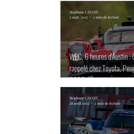
Stéphane CAVOIT
2 sept. 2025
2 min de lecture
WEC. 6 heures d'Austin :
rappelé chez Toyota, Peug
2026.
Stéphane CAVOIT
28 août 2025
2 min de lecture