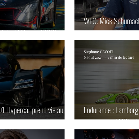
WEC. Mick Schumache
Hybrid V8 pour 2026.
vers un nouvel aveni
Stéphane CAVOIT
6 août 2025
1 min de lecture
 Hypercar prend vie au
Endurance : Lamborgh
programme LMDh et q