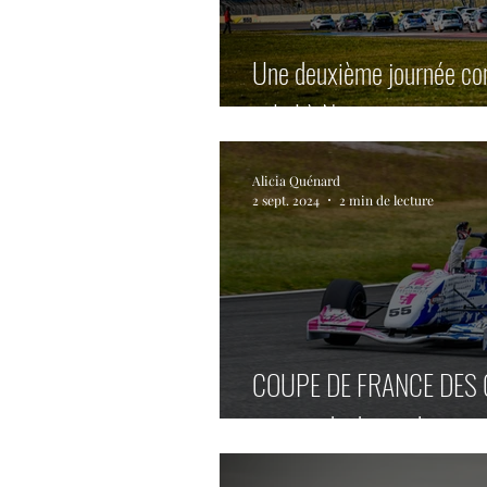
Une deuxième journée com
soleil à Nogaro.
Alicia Quénard
2 sept. 2024
2 min de lecture
COUPE DE FRANCE DES 
images de dimanche.