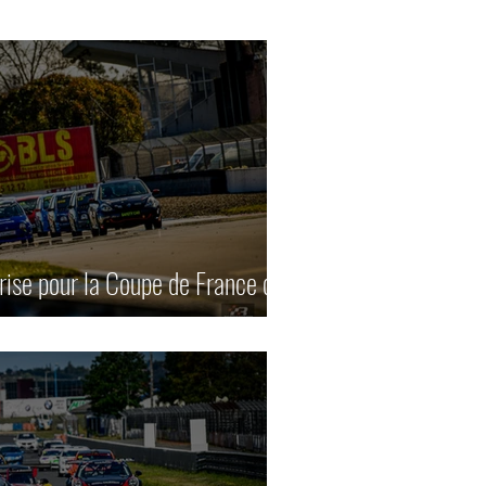
Divers
P de France historique
Bol d'Or
Camions
eprise pour la Coupe de France des
ies
2 tours d'horloge