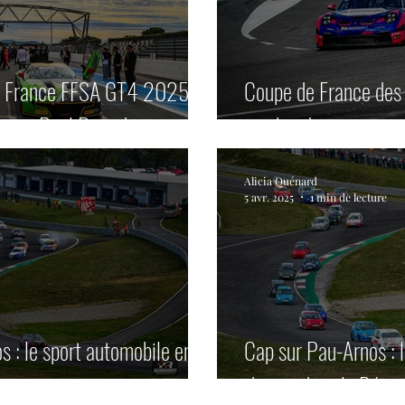
e France FFSA GT4 2025.
Coupe de France des c
e au Paul Ricard.
weekend.
Alicia Quénard
5 avr. 2025
1 min de lecture
s : le sport automobile en
Cap sur Pau-Arnos : 
s'ancre dans le Béarn