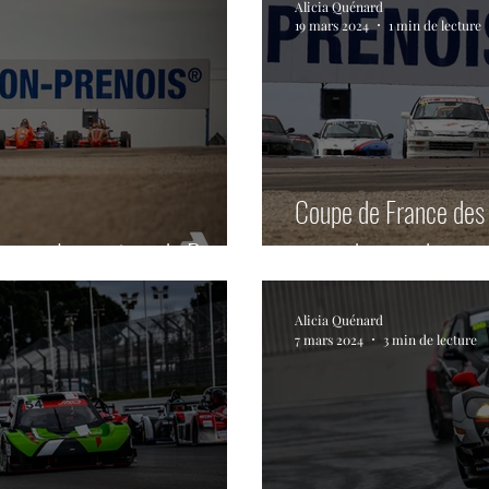
Alicia Quénard
19 mars 2024
1 min de lecture
Coupe de France des 
r sur le meeting de Dijon.
seconde manche.
Alicia Quénard
7 mars 2024
3 min de lecture