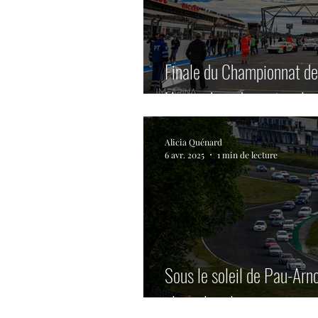
Finale du Championnat d
Un week-end spectaculair
Alicia Quénard
6 avr. 2025
1 min de lecture
Sous le soleil de Pau-Arno
pleine lumière