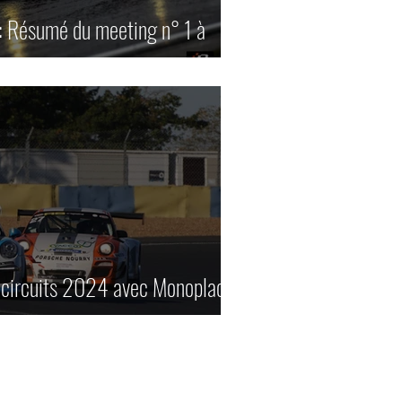
: Résumé du meeting n° 1 à
 circuits 2024 avec Monoplaces