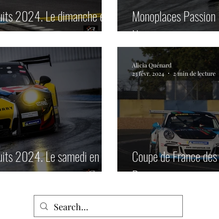
uits 2024. Le dimanche en
Monoplaces Passion 
Nogaro.
Alicia Quénard
23 févr. 2024
2 min de lecture
4. Le samedi en
Coupe de France des
Passion