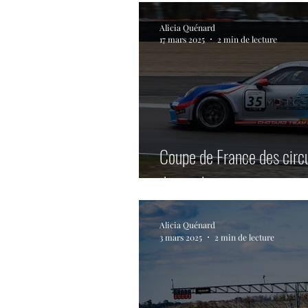
Alicia Quénard
17 mars 2025
2 min de lecture
Coupe de France des circu
dimanche.
Alicia Quénard
3 mars 2025
2 min de lecture