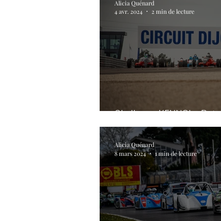
Alicia Quénard
4 avr. 2024
2 min de lecture
Challenge KENNOL : Retou
Alicia Quénard
8 mars 2024
1 min de lecture