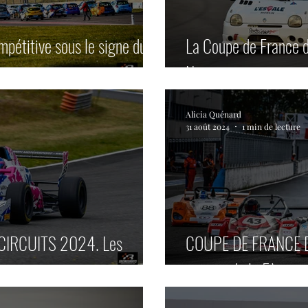
pétitive sous le signe du
La Coupe de France d
Nogaro.
Alicia Quénard
31 août 2024
1 min de lecture
CIRCUITS 2024. Les
COUPE DE FRANCE D
images de la 5ème man