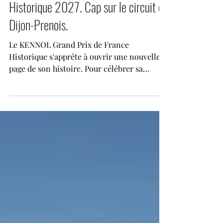
KENNOL Grand Prix de France
Historique 2027. Cap sur le circuit de
Dijon-Prenois.
Le KENNOL Grand Prix de France
Historique s'apprête à ouvrir une nouvelle
page de son histoire. Pour célébrer sa
dixième année d'existence, l'événement
quittera le Circuit Paul Ricard pour investir,
du 23 au 25 avril 2027, l'emblématique
Circuit Dijon-Prenois, l'un des tracés les
plus mythiques du sport automobile
français. Après deux premières éditions
organisées à Magny-Cours en 2017 et 2019,
puis six rendez-vous consécutifs au Circuit
Paul Ricard entre 2021 et 2026, le ren