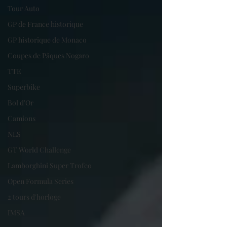
Tour Auto
GP de France historique
GP historique de Monaco
Coupes de Pâques Nogaro
TTE
Superbike
Bol d'Or
Camions
NLS
GT World Challenge
Lamborghini Super Trofeo
Open Formula Series
2 tours d'horloge
IMSA