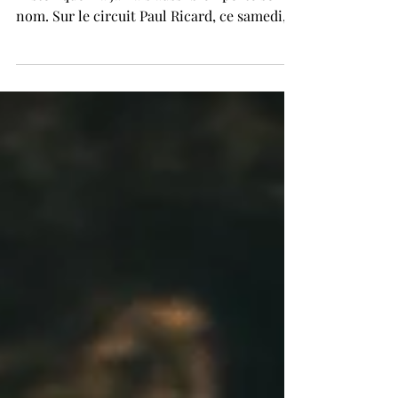
stars actuelles.
Le KENNOL Grand Prix de France
Historique n’a jamais aussi bien porté son
nom. Sur le circuit Paul Ricard, ce samedi,
le temps semblait suspendu entre souvenirs
glorieux et présent de la Formule 1. Dans les
tribunes combles comme dans les allées du
paddock, toutes les générations se
retrouvaient autour d’une même passion :
celle des monoplaces mythiques et des
pilotes qui les ont fait entrer dans la
légende. Pour cette huitième édition,
l’événement varois confirme son immense