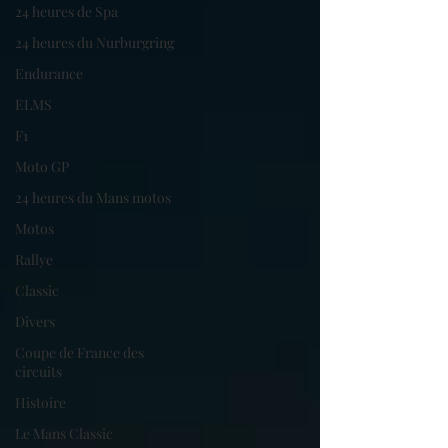
24 heures de Spa
24 heures du Nurburgring
Endurance
ELMS
F1
Moto GP
24 heures du Mans motos
Motos
Rallye
Classic
Divers
Coupe de France des
circuits
Histoire
Le Mans Classic