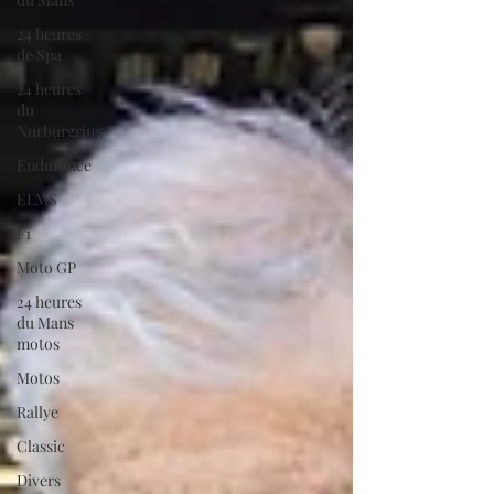
24 heures
de Spa
24 heures
du
Nurburgring
Endurance
ELMS
F1
Moto GP
24 heures
du Mans
motos
Motos
Rallye
Classic
Divers