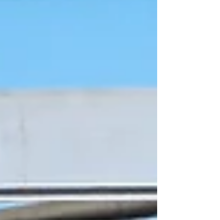
bourguignon s’est transformé en véritable
capitale européenne de la moto ancienne,
attirant près de 30 000 passionnés venus
célébrer l’histoire du deux-roues. Considéré
comme l’un des plus grands rendez-vous
dédiés aux motos de collection en Eur