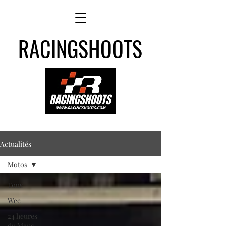
RACINGSHOOTS
Actualités
Motos
Tous
Wec
24 heures
du Mans