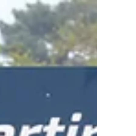
édition de la Sunday Ride Classic. Devenue
au fil des années l’un des plus grands
rendez-vous européens dédiés à la moto
historique, l’épreuve varoise a réuni des
milliers de passionnés venus célébrer cinq
décennies de compétition, de technologie et
de passion mécanique. Pendant deux jours,
plus de 1 000 motos ont pris la piste du
Castellet, entre démonstrations, courses
sprint, endurance classiq