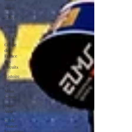
Motos
Rallye
Classic
Divers
Coupe
de
France
des
circuits
Histoire
Le
Mans
Classic
Tour
Auto
GP de
France
historique