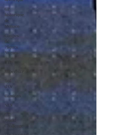
GP
historique
de
Monaco
Coupes
de
Pâques
Nogaro
TTE
Superbike
Bol
d'Or
Camions
NLS
GT
World
Challenge