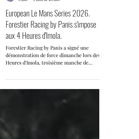
Stéphane CAVOIT
6 juil.
2 min de lecture
European Le Mans Series 2026.
Forestier Racing by Panis s'impose
aux 4 Heures d'Imola.
Forestier Racing by Panis a signé une
démonstration de force dimanche lors des 4
Heures d'Imola, troisième manche de
l'European Le Mans Series 2026. Grâce à
une prestation parfaitement maîtrisée de
Louis Rousset, Oliver Gray et Esteban
Masson, l'Oreca 07-Gibson n°29 a décroché
un deuxième succès cette saison, relançant
pleinement la lutte pour le championnat.
Sous un soleil de plomb et dans des
conditions particulièrement éprouvantes