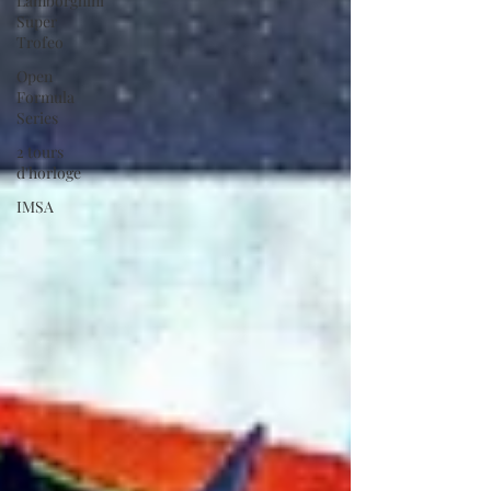
Lamborghini
Super
Trofeo
Open
Formula
Series
2 tours
d'horloge
IMSA