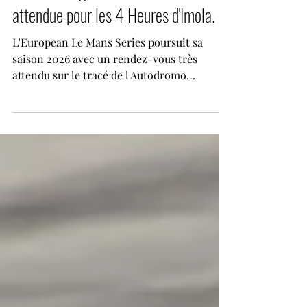
Stéphane CAVOIT
30 juin
5 min de lecture
ELMS. Une grille de 47 voitures
attendue pour les 4 Heures d'Imola.
L'European Le Mans Series poursuit sa
saison 2026 avec un rendez-vous très
attendu sur le tracé de l'Autodromo
Internazionale Enzo e Dino Ferrari. Les 4
Heures d'Imola, troisième manche du
championnat, réuniront un plateau record
de 47 voitures et 139 pilotes représentant 29
nationalités, confirmant une nouvelle fois
l'attractivité grandissante de la série
continentale. Pour cette huitième visite de
l'ELMS sur le circuit italien depuis 2013,
plusieurs pilotes et équipes évolu