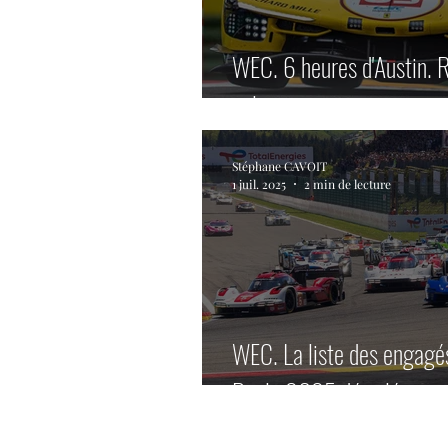
WEC. 6 heures d'Austin. R
pole.
Stéphane CAVOIT
1 juil. 2025
2 min de lecture
WEC. La liste des engagé
Paulo 2025 dévoilée.