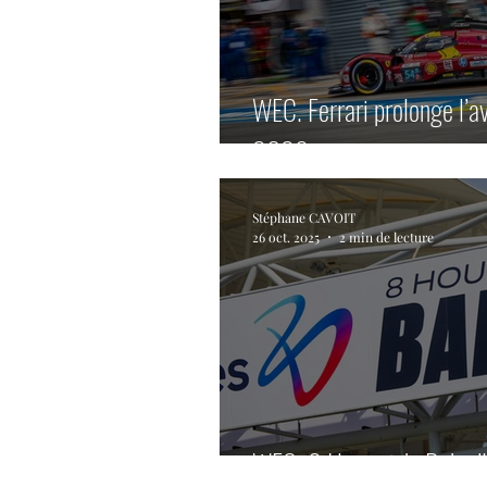
WEC. Ferrari prolonge l’a
2029
Stéphane CAVOIT
26 oct. 2025
2 min de lecture
WEC. 8 Heures de Bahreïn.