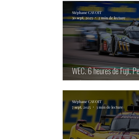
Stéphane CAVOIT
30 sept. 2025
2 min de lecture
WEC. 6 heures de Fuji. P
victoire.
Stéphane CAVOIT
7 sept. 2025
3 min de lecture