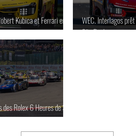
obert Kubica et Ferrari en
WEC. Interlagos prêt 
São Paulo.
s des Rolex 6 Heures de São