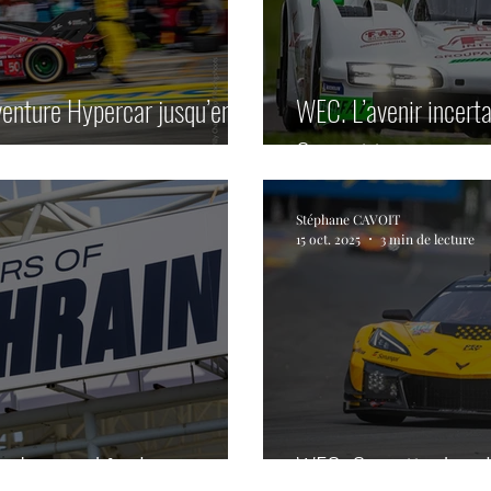
venture Hypercar jusqu’en
WEC. L’avenir incert
Competition.
Stéphane CAVOIT
15 oct. 2025
3 min de lecture
 Le grand final.
WEC. Corvette dans l