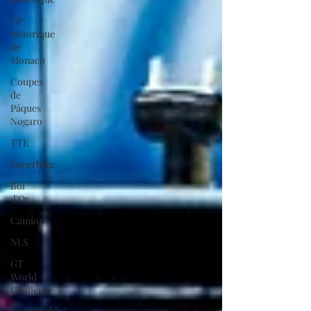
GP
historique
de
Monaco
Coupes
de
Pâques
Nogaro
TTE
Superbike
Bol
d'Or
Camions
NLS
GT
World
Challenge