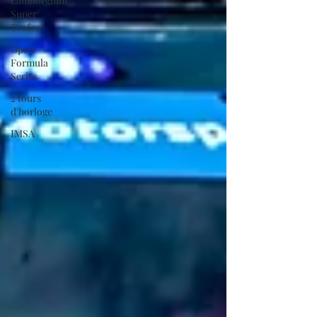
Lamborghini
Super
Trofeo
Open
Formula
Series
2 tours
d'horloge
IMSA