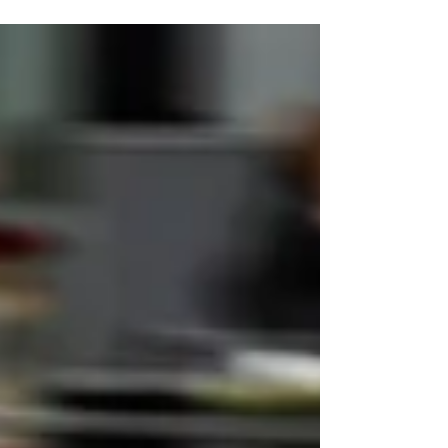
complètement changé de visage. Après un
début d'épreuve dominé par Cadillac Team
JOTA, les nombreux incidents, les pénalités
et les stratégies décalées ont rebattu les
cartes. Grand bénéficiaire de cette première
moitié de course, BMW M Team WRT s'est
installé en tête avec sa BMW M Hybrid V8
n°15, parfaitement placée avant les trois
dernières heures. Une course bouleversée
après trois heures Le départ