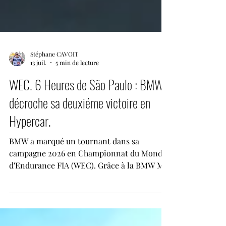
Stéphane CAVOIT
13 juil.
5 min de lecture
WEC. 6 Heures de São Paulo : BMW
décroche sa deuxiéme victoire en
Hypercar.
BMW a marqué un tournant dans sa
campagne 2026 en Championnat du Monde
d'Endurance FIA (WEC). Grâce à la BMW M
Hybrid V8 n°15 engagée par le Team WRT, le
constructeur bavarois s'est imposé lors des
Rolex 6 Heures de São Paulo, quatrième