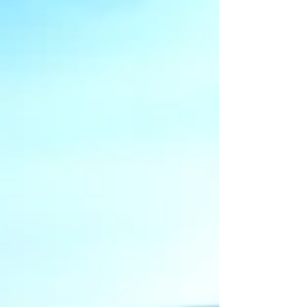
manche de la saison. Une seconde victoire
en catégorie Hypercar qui permet à la
marque allemande de revenir pleinement
dans la lutte pour les deux titres mondiaux.
BMW fait tomber les statistiques Depuis
l'arrivée des Hypercars à Interlagos, l