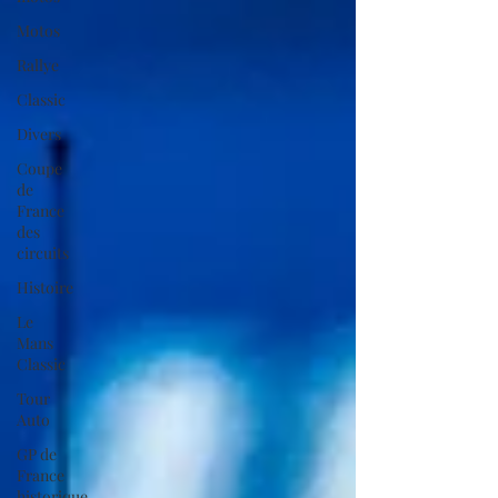
Motos
Rallye
Classic
Divers
Coupe
de
France
des
circuits
Histoire
Le
Mans
Classic
Tour
Auto
GP de
France
historique