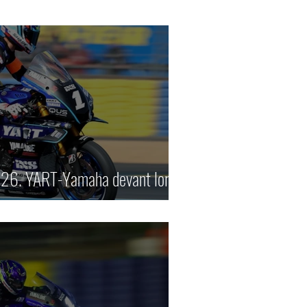
Divers
P de France historique
Bol d'Or
Camions
26. YART-Yamaha devant lors
ies
2 tours d'horloge