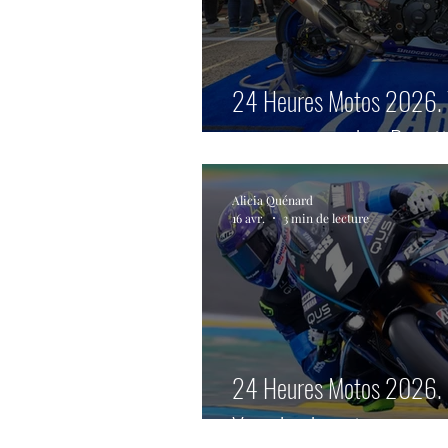
24 Heures Motos 2026. Ya
nouveau record au Bugatt
Alicia Quénard
16 avr.
3 min de lecture
24 Heures Motos 2026. Q
Yamaha devant.