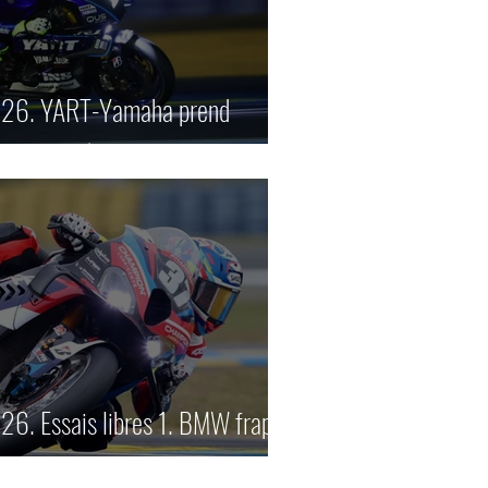
026. YART-Yamaha prend
essais nocturnes.
6. Essais libres 1. BMW frappe