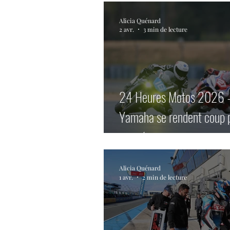
Alicia Quénard
2 avr.
3 min de lecture
24 Heures Motos 2026 
Yamaha se rendent coup p
journée.
Alicia Quénard
1 avr.
2 min de lecture