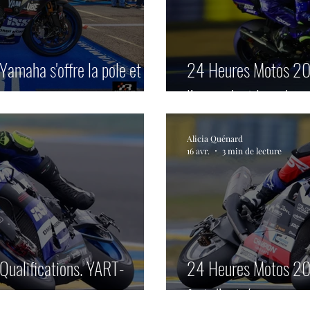
maha s'offre la pole et un
24 Heures Motos 2
i.
l’ascendant lors des 
Alicia Quénard
16 avr.
3 min de lecture
ualifications. YART-
24 Heures Motos 202
fort d’entrée.