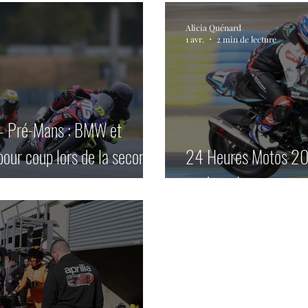
Alicia Quénard
1 avr.
2 min de lecture
– Pré-Mans : BMW et
our coup lors de la seconde
24 Heures Motos 2
en deuxiéme session.