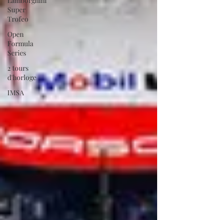
Lamborghini
Super
Trofeo
Open
Formula
Series
2 tours
d'horloge
IMSA