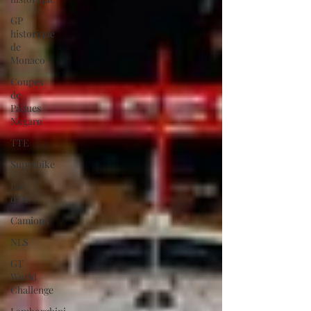
GP
historique
de
Monaco
Coupes
de
Pâques
Nogaro
TTE
Superbike
Bol
d'Or
Camions
NLS
GT
World
Challenge