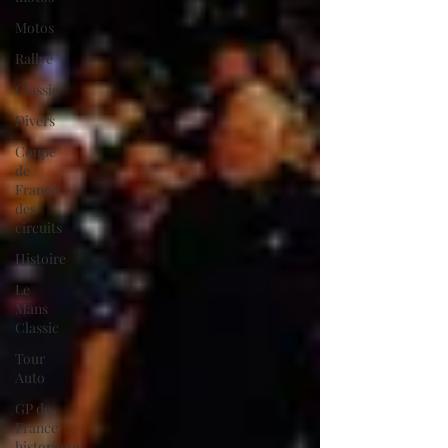
Motos
Rallye
Classic
Divers
Coupe
de
France
des
circuits
Histoire
Le
Mans
Classic
Tour
Auto
GP de
France
historique