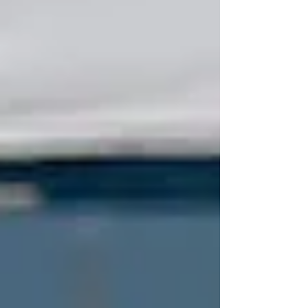
marquée par la domination totale de Team
Penske et de Porsche. Les deux 963
officielles ont contr