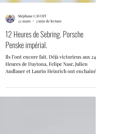
Stéphane CAVOIT
22 mars
3 min de lecture
12 Heures de Sebring. Porsche
Penske impérial.
Ils l’ont encore fait. Déjà victorieux aux 24
Heures de Daytona, Felipe Nasr, Julien
Andlauer et Laurin Heinrich ont enchaîné
avec une nouvelle victoire de prestige lors
des 12 Heures de Sebring 2026. Au terme
d’une course intense et stratégique, le trio
de la Porsche 963 n°7 s’impose après un final
sous haute tension face à leurs coéquipiers.
Car cette édition 2026 a surtout été