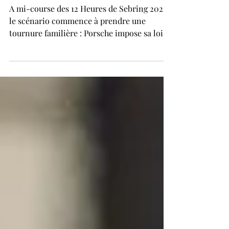
12 heures de Sebring. Porsche écrase
la mi-course.
A mi-course des 12 Heures de Sebring 2026,
le scénario commence à prendre une
tournure familière : Porsche impose sa loi.
Après six heures d’épreuve, le constructeur
de Weissach contrôle les débats en catégorie
GTP avec un doublé provisoire parfaitement
maîtrisé par le team Penske. La Porsche 963
n°7 mène la danse devant la n°6, les deux
prototypes se tenant en moins de deux
secondes, tandis que le reste du peloton
accuse déjà un retard significatif. Source :
IMSA Derrière ce