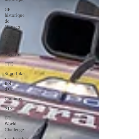
GP
historique
de
Monaco
Coupes
de
Pâques
Nogaro
TTE
Superbike
Bol
d'Or
Camions
NLS
GT
World
Challenge