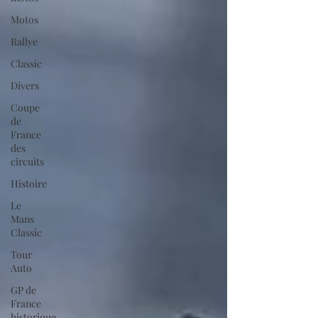
Motos
Rallye
Classic
Divers
Coupe
de
France
des
circuits
Histoire
Le
Mans
Classic
Tour
Auto
GP de
France
historique