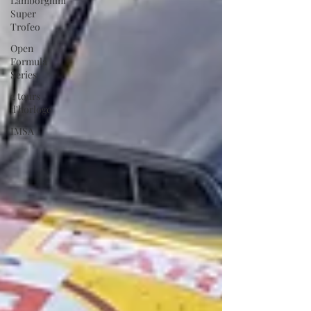
Lamborghini
Super
Trofeo
Open
Formula
Series
2 tours
d'horloge
IMSA