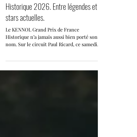
KENNOL Grand Prix de France
Historique 2026. Entre légendes et
stars actuelles.
Le KENNOL Grand Prix de France
Historique n’a jamais aussi bien porté son
nom. Sur le circuit Paul Ricard, ce samedi,
le temps semblait suspendu entre souvenirs
glorieux et présent de la Formule 1. Dans les
tribunes combles comme dans les allées du
paddock, toutes les générations se
retrouvaient autour d’une même passion :
celle des monoplaces mythiques et des
pilotes qui les ont fait entrer dans la
légende. Pour cette huitième édition,
l’événement varois confirme son immense