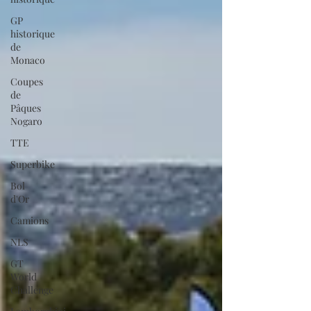
GP
historique
de
Monaco
Coupes
de
Pâques
Nogaro
TTE
Superbike
Bol
d'Or
Camions
NLS
GT
World
Challenge