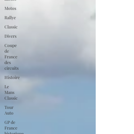
Motos
Rallye
Classic
Divers
Coupe
de
France
des
circuits
Histoire
Le
Mans
Classic
Tour
Auto
GP de
France
historique