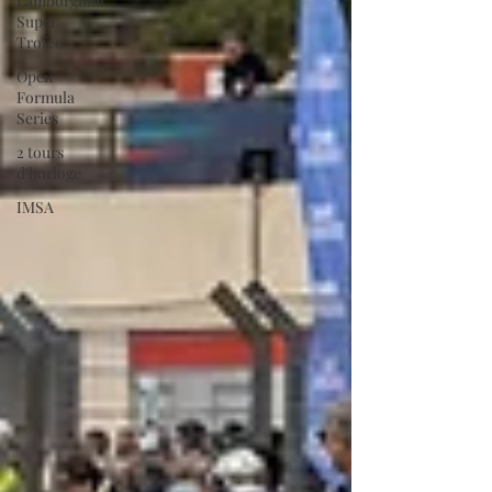
Lamborghini
Super
Trofeo
Open
Formula
Series
2 tours
d'horloge
IMSA