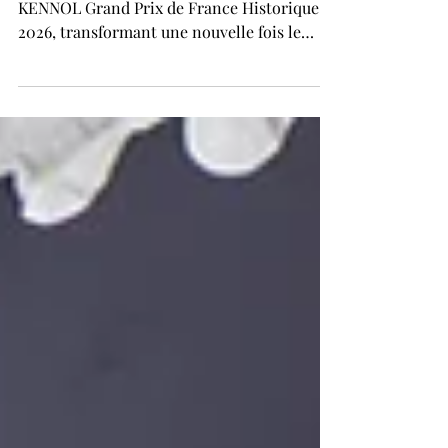
replonge dans la légende.
Le rideau s’est levé ce vendredi sur le
KENNOL Grand Prix de France Historique
2026, transformant une nouvelle fois le
Circuit Paul Ricard en immense machine à
remonter le temps. Dès les premières
heures de la journée, les allées du paddock
se sont remplies d’une foule passionnée
venue admirer des monoplaces mythiques,
entendre rugir les moteurs d’une autre
époque et retrouver l’atmosphère unique
des grandes années du sport automobile.
Dans les stands comme en piste, cette pr