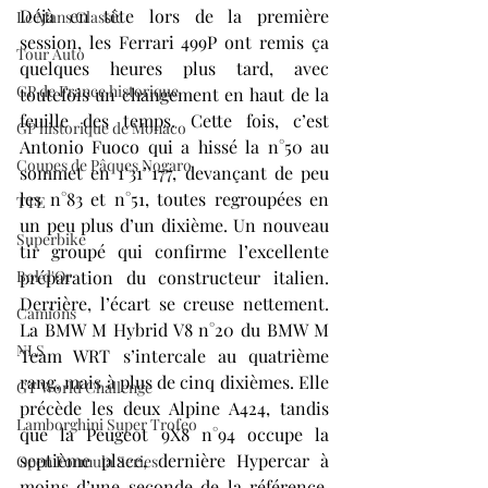
Déjà en tête lors de la première 
Le Mans Classic
session, les Ferrari 499P ont remis ça 
Tour Auto
quelques heures plus tard, avec 
GP de France historique
toutefois un changement en haut de la 
feuille des temps. Cette fois, c’est 
GP historique de Monaco
Antonio Fuoco qui a hissé la n°50 au 
Coupes de Pâques Nogaro
sommet en 1’31’’177, devançant de peu 
les n°83 et n°51, toutes regroupées en 
TTE
un peu plus d’un dixième. Un nouveau 
Superbike
tir groupé qui confirme l’excellente 
préparation du constructeur italien. 
Bol d'Or
Derrière, l’écart se creuse nettement. 
Camions
La BMW M Hybrid V8 n°20 du BMW M 
NLS
Team WRT s’intercale au quatrième 
rang, mais à plus de cinq dixièmes. Elle 
GT World Challenge
précède les deux Alpine A424, tandis 
Lamborghini Super Trofeo
que la Peugeot 9X8 n°94 occupe la 
septième place, dernière Hypercar à 
Open Formula Series
moins d’une seconde de la référence. 