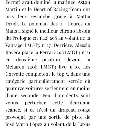
Ferrari avait dominé la matinée, Aston 
Martin et le Heart of Racing Team ont 
pris leur revanche grâce à Mattia 
Drudi. Le poleman des 24 Heures du 
Mans a signé le meilleur chrono absolu 
du Prologue en 1’42’’698 au volant de la 
Vantage LMGT3 n°27. Derrière, Alessio 
Rovera place la Ferrari 296 LMGT3 n°21 
en deuxième position, devant la 
McLaren 720S LMGT3 Evo n°10. Les 
Corvette complètent le top 5, dans une 
catégorie particulièrement serrée où 
quatorze voitures se tiennent en moins 
d’une seconde. Peu d’incidents sont 
venus perturber cette deuxième 
séance, si ce n’est un drapeau rouge 
provoqué par une sortie de piste de 
José María López au volant de la Lexus 
n°87. 