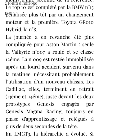
2 tours d'horloge
Le top 10 est complété par la BMW n°15 
IMSA
pénalisée plus tôt par un changement 
moteur et la première Toyota GR010 
Hybrid, la n°8.
La journée a en revanche été plus 
compliquée pour Aston Martin : seule 
la Valkyrie n°007 a roulé et se classe 
12éme. La n°009 est restée immobilisée 
après un lourd accident survenu dans 
la matinée, nécessitant probablement 
l’utilisation d’un nouveau châssis. Les 
Cadillac, elles, terminent en retrait 
(13éme et 14éme), juste devant les deux 
prototypes Genesis engagés par 
Genesis Magma Racing, toujours en 
phase d’apprentissage et relégués à 
plus de deux secondes de la tête.
En LMGT3, la hiérarchie a évolué. Si 