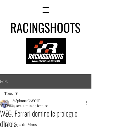
RACINGSHOOTS
Post
Tous
Stéphane CAVOIT
Tous
14 avr.
2 min de lecture
WEC. Ferrari domine le prologue
Wec
d'Imola.
24 heures du Mans