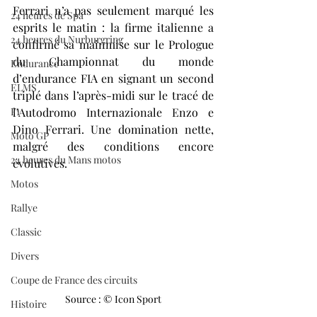
Ferrari n’a pas seulement marqué les 
24 heures de Spa
esprits le matin : la firme italienne a 
24 heures du Nurburgring
confirmé sa mainmise sur le Prologue 
du Championnat du monde 
Endurance
d’endurance FIA en signant un second 
ELMS
triplé dans l’après-midi sur le tracé de 
F1
l’Autodromo Internazionale Enzo e 
Dino Ferrari. Une domination nette, 
Moto GP
malgré des conditions encore 
24 heures du Mans motos
évolutives.
Motos
Rallye
Classic
Divers
Coupe de France des circuits
Source : © Icon Sport
Histoire