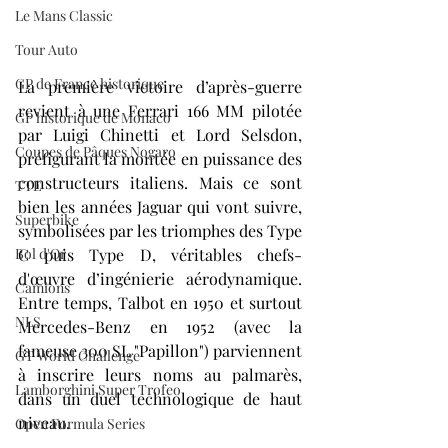
Le Mans Classic
Tour Auto
GP de France historique
La première victoire d’après-guerre 
revient à une Ferrari 166 MM pilotée 
GP historique de Monaco
par Luigi Chinetti et Lord Selsdon, 
Coupes de Pâques Nogaro
préfigurant la montée en puissance des 
constructeurs italiens. Mais ce sont 
TTE
bien les années Jaguar qui vont suivre, 
Superbike
symbolisées par les triomphes des Type 
Bol d'Or
C puis Type D, véritables chefs-
d'œuvre d’ingénierie aérodynamique. 
Camions
Entre temps, Talbot en 1950 et surtout 
NLS
Mercedes-Benz en 1952 (avec la 
fameuse 300 SL "Papillon") parviennent 
GT World Challenge
à inscrire leurs noms au palmarès, 
Lamborghini Super Trofeo
dans un duel technologique de haut 
niveau.
Open Formula Series