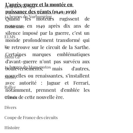
L’après-guerre et la montée en 
24 heures de Spa
puissance des géants (1949-1956)
24 heures du Nurburgring
Quand les moteurs rugissent de 
nouveau en 1949 après dix ans de 
Endurance
silence imposé par la guerre, c’est un 
ELMS
monde profondément transformé qui 
F1
se retrouve sur le circuit de la Sarthe. 
Certaines marques emblématiques 
Moto GP
d’avant-guerre n’ont pas survécu aux 
24 heures du Mans motos
bouleversements, mais d'autres, 
nouvelles ou renaissantes, s’installent 
Motos
avec autorité : Jaguar et Ferrari, 
Rallye
notamment, prennent d'emblée les 
rênes de cette nouvelle ère.
Classic
Divers
Coupe de France des circuits
Histoire