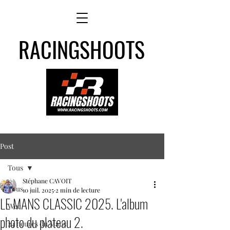
RACINGSHOOTS
Post
Tous
Stéphane CAVOIT
Tous
10 juil. 2025
2 min de lecture
LE MANS CLASSIC 2025. L'album
Wec
photo du plateau 2.
24 heures du Mans