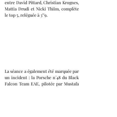
entre David Pittard, Christian Krognes, 
Mattia Drudi et Nicki Thiim, complète 
le top 5, reléguée à 3’’9.
La séance a également été marquée par 
un incident : la Porsche n°48 du Black 
Falcon Team EAE, pilotée par Mustafa 
Mehmet Kaya, a violemment terminé 
sa course dans les rails à Metzgesfeld. 
La hiérarchie est désormais établie 
pour le Top Qualifying, dernière étape 
avant la grande messe des 24 Heures du 