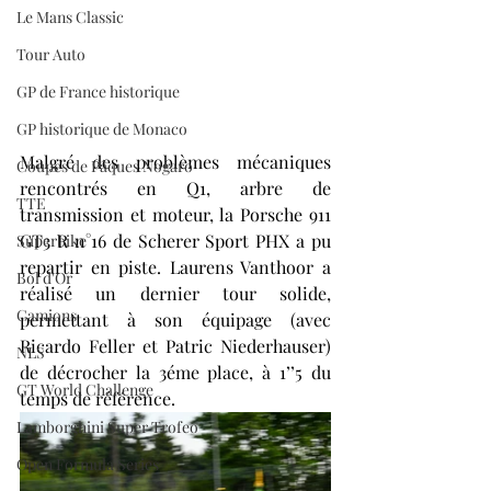
Le Mans Classic
Tour Auto
GP de France historique
GP historique de Monaco
Malgré des problèmes mécaniques 
Coupes de Pâques Nogaro
rencontrés en Q1, arbre de 
TTE
transmission et moteur, la Porsche 911 
GT3 R n°16 de Scherer Sport PHX a pu 
Superbike
repartir en piste. Laurens Vanthoor a 
Bol d'Or
réalisé un dernier tour solide, 
Camions
permettant à son équipage (avec 
Ricardo Feller et Patric Niederhauser) 
NLS
de décrocher la 3éme place, à 1’’5 du 
GT World Challenge
temps de référence.
Lamborghini Super Trofeo
Open Formula Series