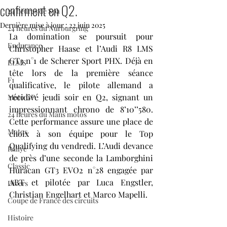
confirment en Q2.
24 heures de Spa
Dernière mise à jour :
22 juin 2025
24 heures du Nurburgring
La domination se poursuit pour 
Endurance
Christopher Haase et l’Audi R8 LMS 
GT3 n°1 de Scherer Sport PHX. Déjà en 
ELMS
tête lors de la première séance 
F1
qualificative, le pilote allemand a 
récidivé jeudi soir en Q2, signant un 
Moto GP
impressionnant chrono de 8’10’’580. 
24 heures du Mans motos
Cette performance assure une place de 
Motos
choix à son équipe pour le Top 
Qualifying du vendredi. L’Audi devance 
Rallye
de près d’une seconde la Lamborghini 
Classic
Huracan GT3 EVO2 n°28 engagée par 
ABT et pilotée par Luca Engstler, 
Divers
Christian Engelhart et Marco Mapelli.
Coupe de France des circuits
Histoire