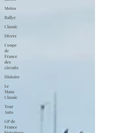
Motos
Rallye
Classic
Divers
Coupe
de
France
des
circuits
Histoire
Le
Mans
Classic
Tour
Auto
GP de
France
historique