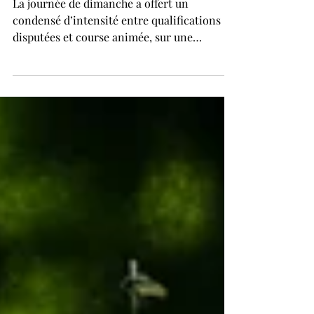
Qualifiers.
La journée de dimanche a offert un
condensé d’intensité entre qualifications
disputées et course animée, sur une
Nordschleife fidèle à sa réputation :
imprévisible et exigeante. Top Qualifying :
Vermeulen au sommet dans un duel au
millième Le Top Qualifying, disputé ce
dimanche matin avec 37 voitures en piste, a
tourné à l’avantage de Thierry Vermeulen.
Au volant de la Ferrari 296 GT3 EVO n°45 du
Kondo Racing with Rinaldi, le Néerlandais a
signé un tour exceptionnel en 8’10”2