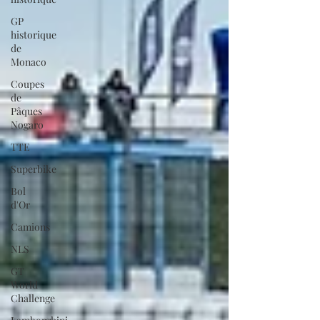
GP
historique
de
Monaco
Coupes
de
Pâques
Nogaro
TTE
Superbike
Bol
d'Or
Camions
NLS
GT
World
Challenge