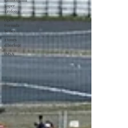
Lamborghini
Super
Trofeo
Open
Formula
Series
2 tours
d'horloge
IMSA