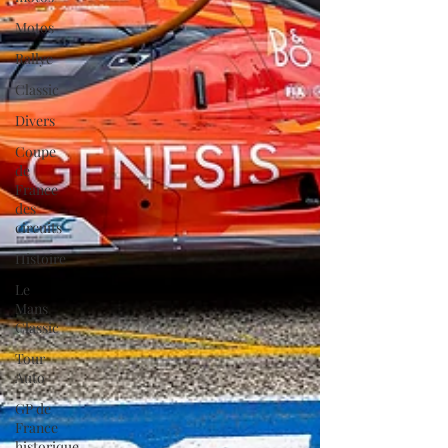
Motos
Rallye
Classic
Divers
Coupe
de
France
des
circuits
Histoire
Le
Mans
Classic
Tour
Auto
GP de
France
historique