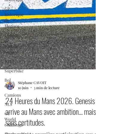
GP
historique
de
Monaco
Coupes
de
Pâques
Nogaro
TTE
Superbike
Bol
d'Or
Stéphane CAVOIT
Camions
10 juin
3 min de lecture
NLS
24 Heures du Mans 2026. Genesis
GT
World
arrive au Mans avec ambition… mais
Challenge