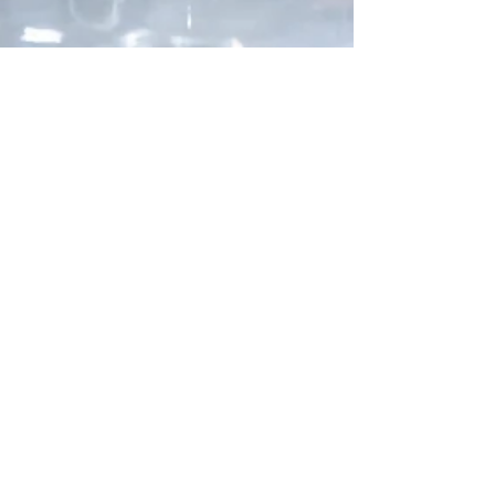
Stéphane CAVOIT
31 mars
2 min de lecture
Genesis dévoile la GMR-001, son
Hypercar prête pour le défi du WEC
2026.
A l’aube de son entrée en Championnat du
monde d'endurance FIA, Genesis franchit