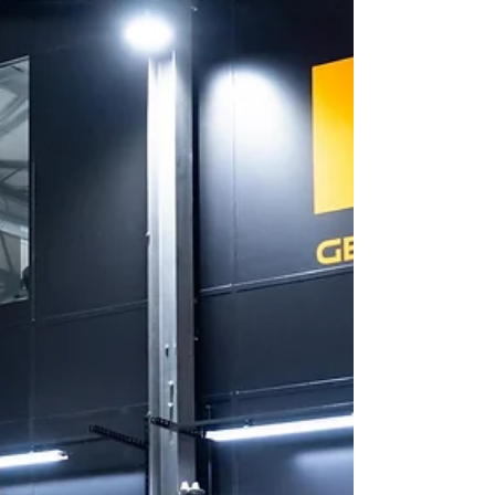
grâce à une huitième place obtenue lors des
6 Heures de Spa-Francorchamps. La GMR-
001 n°17 d’André Lotterer, Mathys Jaubert et
Luis Felipe « Pipo » Derani a transformé un
week-end d’apprentissage en résultat
particulièrement prometteur. Da