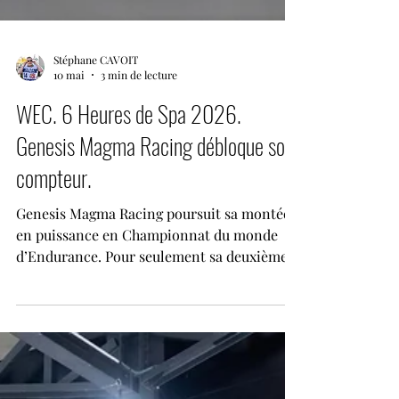
Stéphane CAVOIT
10 mai
3 min de lecture
WEC. 6 Heures de Spa 2026.
Genesis Magma Racing débloque son
compteur.
Genesis Magma Racing poursuit sa montée
en puissance en Championnat du monde
d’Endurance. Pour seulement sa deuxième
apparition en FIA WEC, la jeune structure
coréenne a inscrit les premiers points de
son histoire dans la catégorie Hypercar