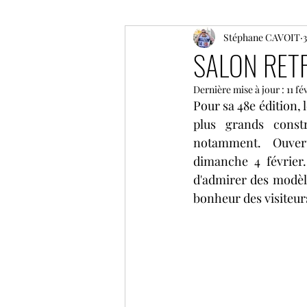
ELMS
F1
Stéphane CAVOIT
Moto GP
3
SALON RETR
Dernière mise à jour :
11 fé
Coupe de France des circuit
Pour sa 48e édition, l
plus grands const
notamment.  Ouvert 
GP historique de Monaco
dimanche 4 février
d'admirer des modèle
bonheur des visiteur
NLS
GT World Challeng
IMSA