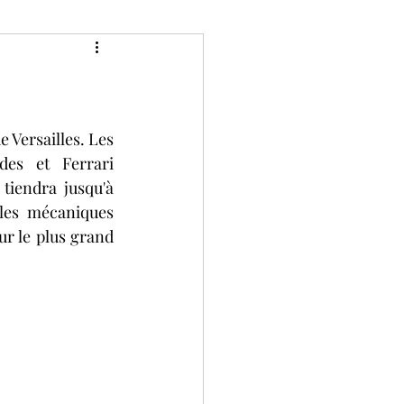
Classic
Divers
P de France historique
e Versailles. Les 
es et Ferrari 
iendra jusqu'à 
Bol d'Or
Camions
es mécaniques 
r le plus grand 
ies
2 tours d'horloge