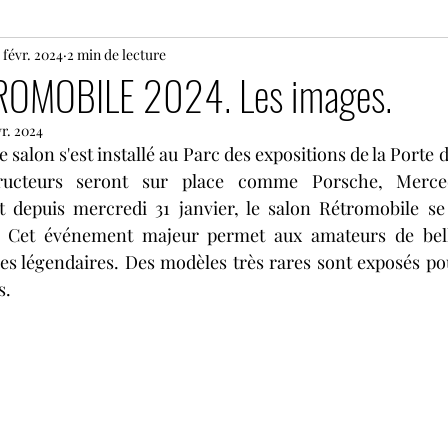
 févr. 2024
24 heures du Mans motos
2 min de lecture
Motos
Rallye
OMOBILE 2024. Les images.
vr. 2024
s
Histoire
Le Mans Classic
Tour Auto
G
e salon s'est installé au Parc des expositions de la Porte d
ructeurs seront sur place comme Porsche, Merced
depuis mercredi 31 janvier, le salon Rétromobile se t
Coupes de Pâques Nogaro
TTE
Superbike
. Cet événement majeur permet aux amateurs de bell
s légendaires. Des modèles très rares sont exposés pou
s.
e
Lamborghini Super Trofeo
Open Formula Ser