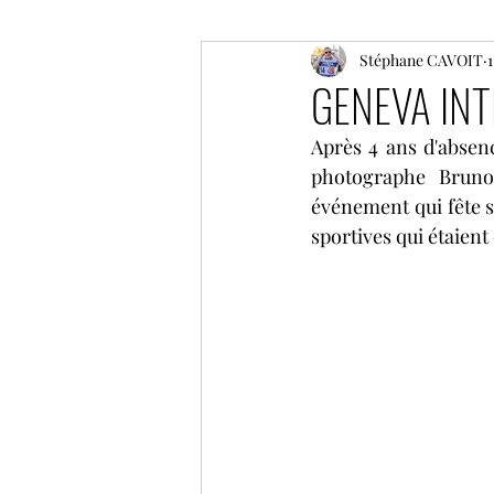
ELMS
F1
Stéphane CAVOIT
Moto GP
GENEVA IN
Après 4 ans d'absen
Coupe de France des circuit
photographe Bruno
événement qui fête 
sportives qui étaient
GP historique de Monaco
NLS
GT World Challeng
IMSA