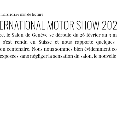
1 mars 2024
24 heures du Mans motos
1 min de lecture
Motos
Rallye
TERNATIONAL MOTOR SHOW 202
ce, le Salon de Genève se déroule du 26 février au 3 m
s
Histoire
Le Mans Classic
Tour Auto
G
 s'est rendu en Suisse et nous rapporte quelques 
son centenaire. Nous nous sommes bien évidemment conc
 exposées sans négliger la sensation du salon, le nouvelle
Coupes de Pâques Nogaro
TTE
Superbike
e
Lamborghini Super Trofeo
Open Formula Ser