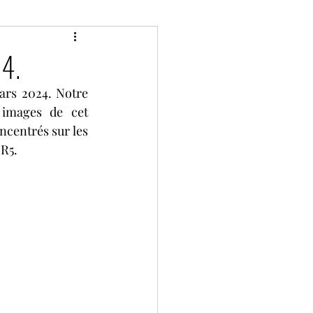
Classic
Divers
4.
ars 2024. Notre 
P de France historique
images de cet 
entrés sur les 
 R5.
Bol d'Or
Camions
ies
2 tours d'horloge