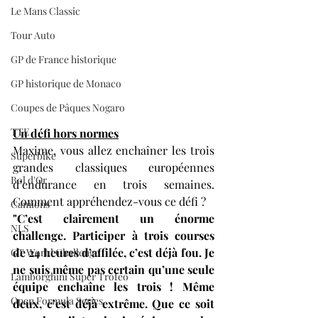
Le Mans Classic
Tour Auto
GP de France historique
GP historique de Monaco
Coupes de Pâques Nogaro
TTE
Un défi hors normes
Maxime, vous allez enchaîner les trois 
Superbike
grandes classiques européennes 
Bol d'Or
d’endurance en trois semaines. 
Comment appréhendez-vous ce défi ?
Camions
"C’est clairement un énorme 
NLS
challenge. Participer à trois courses 
de 24 heures d’affilée, c’est déjà fou. Je 
GT World Challenge
ne suis même pas certain qu’une seule 
Lamborghini Super Trofeo
équipe enchaîne les trois ! Même 
Open Formula Series
deux, c’est déjà extrême. Que ce soit 