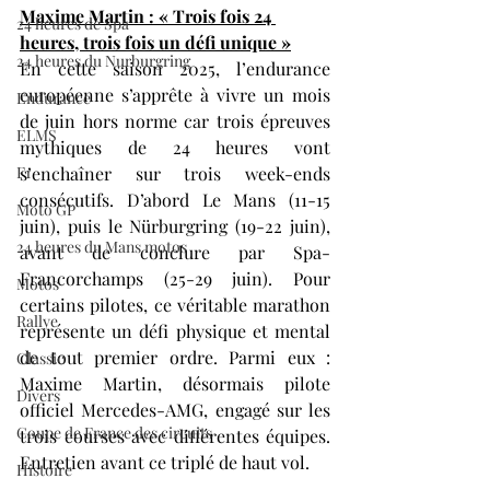
Maxime Martin : « Trois fois 24 
24 heures de Spa
heures, trois fois un défi unique »
24 heures du Nurburgring
En cette saison 2025, l’endurance 
européenne s’apprête à vivre un mois 
Endurance
de juin hors norme car trois épreuves 
ELMS
mythiques de 24 heures vont 
F1
s’enchaîner sur trois week-ends 
consécutifs. D’abord Le Mans (11-15 
Moto GP
juin), puis le Nürburgring (19-22 juin), 
24 heures du Mans motos
avant de conclure par Spa-
Francorchamps (25-29 juin). Pour 
Motos
certains pilotes, ce véritable marathon 
Rallye
représente un défi physique et mental 
de tout premier ordre. Parmi eux : 
Classic
Maxime Martin, désormais pilote 
Divers
officiel Mercedes-AMG, engagé sur les 
Coupe de France des circuits
trois courses avec différentes équipes. 
Entretien avant ce triplé de haut vol.
Histoire