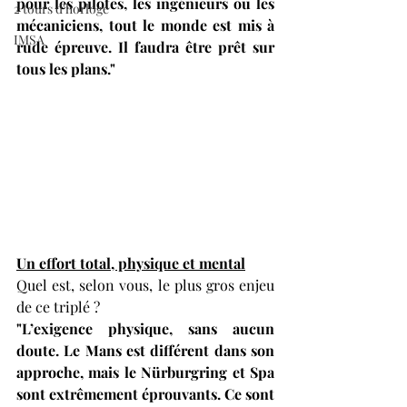
pour les pilotes, les ingénieurs ou les 
2 tours d'horloge
mécaniciens, tout le monde est mis à 
IMSA
rude épreuve. Il faudra être prêt sur 
tous les plans."
Un effort total, physique et mental
Quel est, selon vous, le plus gros enjeu 
de ce triplé ?
"L’exigence physique, sans aucun 
doute. Le Mans est différent dans son 
approche, mais le Nürburgring et Spa 
sont extrêmement éprouvants. Ce sont 