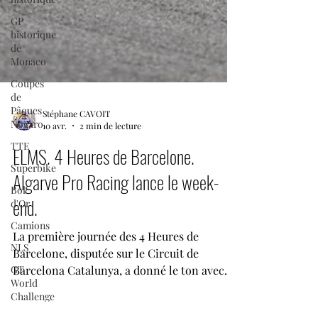
GP
historique
de
Monaco
Coupes
de
Pâques
Nogaro
TTE
Superbike
Stéphane CAVOIT
10 avr.
2 min de lecture
Bol
d'Or
ELMS. 4 Heures de Barcelone.
Camions
Algarve Pro Racing lance le week-
NLS
end.
GT
World
La première journée des 4 Heures de
Challenge
Barcelone, disputée sur le Circuit de