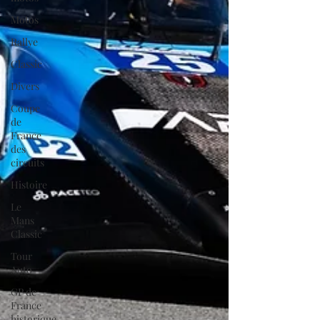
Motos
Rallye
Classic
Divers
Coupe
de
France
des
circuits
Histoire
Le
Mans
Classic
Tour
Auto
GP de
France
historique