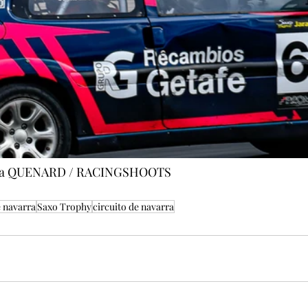
licia QUENARD / RACINGSHOOTS
e navarra
Saxo Trophy
circuito de navarra