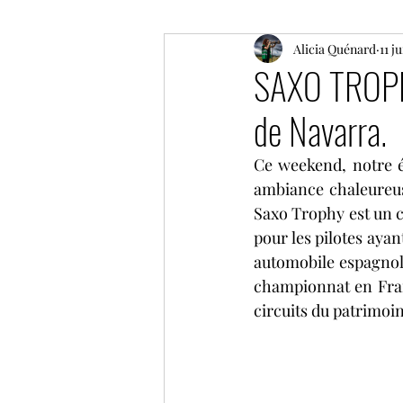
ELMS
F1
Alicia Quénard
Moto GP
11 j
SAXO TROPHY
de Navarra.
Coupe de France des circuit
Ce weekend, notre é
ambiance chaleureuse
GP historique de Monaco
Saxo Trophy est un c
pour les pilotes ayan
automobile espagnol.
NLS
GT World Challeng
championnat en Fran
circuits du patrimoi
IMSA