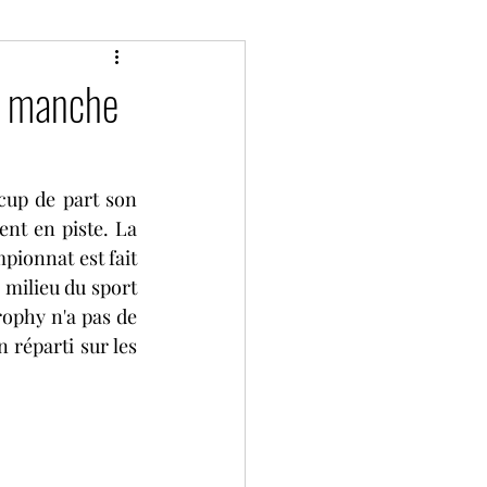
Classic
Divers
a manche
P de France historique
cup de part son 
nt en piste. La 
Bol d'Or
Camions
ionnat est fait 
 milieu du sport 
ophy n'a pas de 
ies
2 tours d'horloge
éparti sur les 