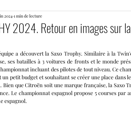
uin 2024
24 heures du Mans motos
1 min de lecture
Motos
Rallye
 2024. Retour en images sur l
s
Histoire
Le Mans Classic
Tour Auto
G
quipe a découvert la Saxo Trophy. Similaire à la Twin'
, ses batailles à 3 voitures de fronts et le monde prése
Coupes de Pâques Nogaro
TTE
Superbike
hampionnat incluant des pilotes de tout niveau. Ce champ
t un petit budget et souhaitant se créer une place dans le
 Bien que Citroën soit une marque française, la Saxo Tr
e
Lamborghini Super Trofeo
Open Formula Ser
ce. Le championnat espagnol propose 5 courses par an r
ne espagnol. 