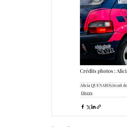
Crédits photos : A
Alicia QUENARD
circuit d
Divers