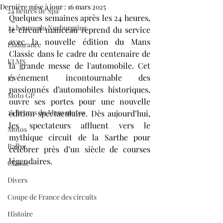
Dernière mise à jour :
16 mars 2025
24 heures de Spa
Quelques semaines après les 24 heures, 
24 heures du Nurburgring
le circuit manceau reprend du service 
avec la nouvelle édition du Mans 
Endurance
Classic dans le cadre du centenaire de 
ELMS
la grande messe de l'automobile. Cet 
événement incontournable des 
F1
passionnés d’automobiles historiques, 
Moto GP
ouvre ses portes pour une nouvelle 
24 heures du Mans motos
édition spectaculaire. Dès aujourd’hui, 
les spectateurs affluent vers le 
Motos
mythique circuit de la Sarthe pour 
Rallye
célébrer près d’un siècle de courses 
légendaires.
Classic
Divers
Coupe de France des circuits
Histoire