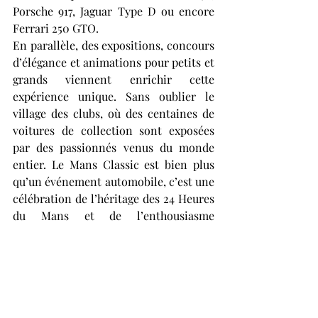
Porsche 917, Jaguar Type D ou encore 
Ferrari 250 GTO.
En parallèle, des expositions, concours 
d’élégance et animations pour petits et 
grands viennent enrichir cette 
expérience unique. Sans oublier le 
village des clubs, où des centaines de 
voitures de collection sont exposées 
par des passionnés venus du monde 
entier. Le Mans Classic est bien plus 
qu’un événement automobile, c’est une 
célébration de l’héritage des 24 Heures 
du Mans et de l’enthousiasme 
inébranlable des passionnés. Cette 
édition 2023 s’annonce déjà 
mémorable, avec un record d’affluence 
attendu et des moments inoubliables à 
vivre au cœur de l’une des plus grandes 
fêtes de l’automobile classique.