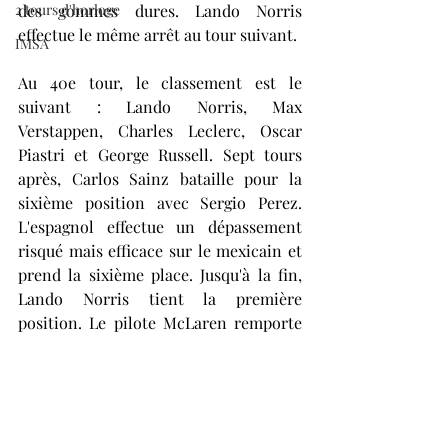
2 tours d'horloge
des gommes dures. Lando Norris 
effectue le même arrêt au tour suivant.
IMSA
Au 40e tour, le classement est le 
suivant : Lando Norris, Max 
Verstappen, Charles Leclerc, Oscar 
Piastri et George Russell. Sept tours 
après, Carlos Sainz bataille pour la 
sixième position avec Sergio Perez. 
L'espagnol effectue un dépassement 
risqué mais efficace sur le mexicain et 
prend la sixième place. Jusqu'à la fin, 
Lando Norris tient la première 
position. Le pilote McLaren remporte 
une nouvelle victoire devant Max 
Verstappen. Charles Leclerc clôture ce 
podium aux constructeurs différents. 
Max Verstappen
Lando Norris
Alicia QUENARD