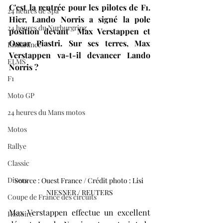
C'est la rentrée pour les pilotes de F1. 
24 heures de Spa
Hier, Lando Norris a signé la pole 
24 heures du Nurburgring
position devant  Max Verstappen et 
Oscar Piastri. Sur ses terres, Max 
Endurance
Verstappen va-t-il devancer Lando 
ELMS
Norris ? 
F1
Moto GP
24 heures du Mans motos
Motos
Rallye
Classic
Divers
Source : Ouest France / Crédit photo : Lisi 
NIESNER / REUTERS
Coupe de France des circuits
Max Verstappen effectue un excellent 
Histoire