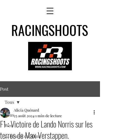
RACINGSHOOTS
Post
Tous
Alicia Quénard
Tous
25 août 2024
1 min de lecture
F1 : Victoire de Lando Norris sur les
Wec
terres de Max Verstappen.
24 heures du Mans