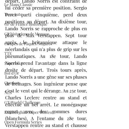
départ, Lando Norris est contraint de 
Le Mans Classic
lui céder sa première position. Sergio 
Tour Auto
Perez parti cinquième, perd deux 
positions au départ. Au dixième tour, 
GP de France historique
Lando Norris se rapproche de plus en 
GP historique de Monaco
plus de Max Verstappen. Sept tour 
après, le britannique attaque le 
Coupes de Pâques Nogaro
néerlandais qui n'a plus de grip sur les 
TTE
pneumatiques. Au 18e tour, Lando 
Norris prend l'avantage dans la ligne 
Superbike
droite de départ. Trois tours après, 
Bol d'Or
Lando Norris a une gêne sur ses phases 
Camions
de freinages. Son ingénieur pense que 
c'est le vent qui le dérange. Au 25e tour, 
NLS
Charles Leclerc rentre au stand et 
GT World Challenge
effectue un bel arrêt. Le monégasque 
repart avec des gommes dures 
Lamborghini Super Trofeo
(blanches). A l'entame du 28e tour, 
Open Formula Series
Verstappen rentre au stand et chausse 