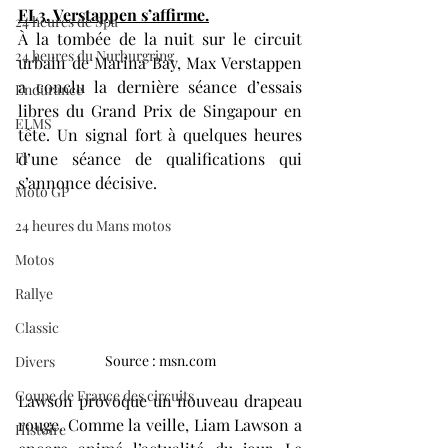
EL3. Verstappen s’affirme.
24 heures de Spa
À la tombée de la nuit sur le circuit 
24 heures du Nurburgring
urbain de Marina Bay, Max Verstappen 
a conclu la dernière séance d’essais 
Endurance
libres du Grand Prix de Singapour en 
ELMS
tête. Un signal fort à quelques heures 
F1
d’une séance de qualifications qui 
s’annonce décisive.
Moto GP
24 heures du Mans motos
Motos
Rallye
Classic
Source : msn.com
Divers
Coupe de France des circuits
Lawson provoque un nouveau drapeau 
rouge. Comme la veille, Liam Lawson a 
Histoire