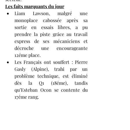
Les faits marquants du jour
Liam Lawson, malgré une 
monoplace cabossée après sa 
sortie en essais libres, a pu 
prendre la piste grâce au travail 
express de ses mécaniciens et 
décroche une encourageante 
12éme place.
Les Français ont souffert : Pierre 
Gasly (Alpine), trahi par un 
problème technique, est éliminé 
dès la Q1 (18éme), tandis 
qu’Esteban Ocon se contente du 
17éme rang.
Coup de théâtre chez Williams : 
Alexander Albon et Carlos Sainz, 
initialement qualifiés 12éme et 
13éme, ont été disqualifiés pour 