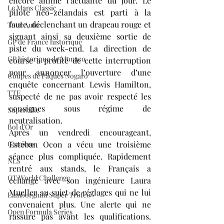
encore animé l’actualité du jour. Le 
Le Mans Classic
pilote néo-zélandais est parti à la 
faute, déclenchant un drapeau rouge et 
Tour Auto
signant ainsi sa deuxième sortie de 
GP de France historique
piste du week-end. La direction de 
GP historique de Monaco
course a profité de cette interruption 
pour annoncer l’ouverture d’une 
Coupes de Pâques Nogaro
enquête concernant Lewis Hamilton, 
TTE
suspecté de ne pas avoir respecté les 
consignes sous régime de 
Superbike
neutralisation.
Bol d'Or
Après un vendredi encourageant, 
Esteban Ocon a vécu une troisième 
Camions
séance plus compliquée. Rapidement 
NLS
rentré aux stands, le Français a 
GT World Challenge
échangé avec son ingénieure Laura 
Mueller au sujet de réglages qui ne lui 
Lamborghini Super Trofeo
convenaient plus. Une alerte qui ne 
Open Formula Series
rassure pas avant les qualifications. 