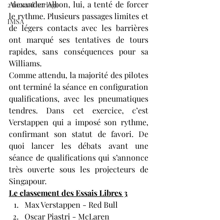
Alexander Albon, lui, a tenté de forcer 
2 tours d'horloge
le rythme. Plusieurs passages limites et 
IMSA
de légers contacts avec les barrières 
ont marqué ses tentatives de tours 
rapides, sans conséquences pour sa 
Williams.
Comme attendu, la majorité des pilotes 
ont terminé la séance en configuration 
qualifications, avec les pneumatiques 
tendres. Dans cet exercice, c’est 
Verstappen qui a imposé son rythme, 
confirmant son statut de favori. De 
quoi lancer les débats avant une 
séance de qualifications qui s’annonce 
très ouverte sous les projecteurs de 
Singapour.
Le classement des Essais Libres 3
Max Verstappen - Red Bull
Oscar Piastri - McLaren