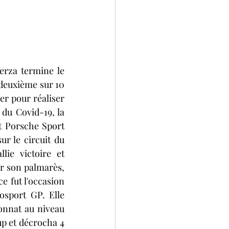
rza termine le 
deuxième sur 10 
er pour réaliser 
du Covid-19, la 
t Porsche Sport 
r le circuit du 
ie victoire et 
r son palmarès, 
e fut l'occasion 
tosport GP. 
Elle 
nnat au niveau 
p et décrocha 4 