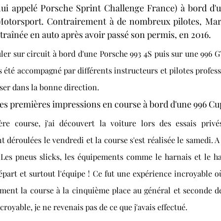
hui appelé Porsche Sprint Challenge France) à bord d'u
Motorsport. Contrairement à de nombreux pilotes, Marg
 entraînée en auto après avoir passé son permis, en 2016. 
er sur circuit à bord d'une Porsche 993 4S puis sur une 996 GT
rs été accompagné par différents instructeurs et pilotes profess
sser dans la bonne direction. 
es premières impressions en course à bord d'une 996 Cup
e course, j'ai découvert la voiture lors des essais privés
nt déroulées le vendredi et la course s'est réalisée le samedi. 
 Les pneus slicks, les équipements comme le harnais et le han
épart et surtout l'équipe ! Ce fut une expérience incroyable où
ement la course à la cinquième place au général et seconde de
incroyable, je ne revenais pas de ce que j'avais effectué. 