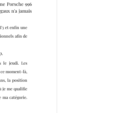
ne Porsche 996 
aux n'a jamais 
3 et enfin une 
ionnels afin de 
. 
 le jeudi. Les 
A ce moment-là, 
s, la position 
 je me qualifie 
 ma catégorie. 