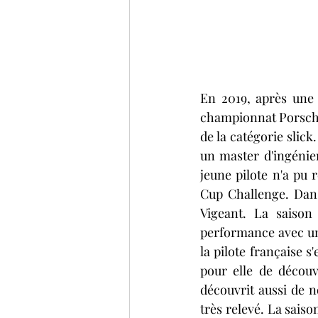
En 2019, après une 
championnat Porsche 
de la catégorie slick
un
master d'ingénie
jeune pilote n'a pu
Cup Challenge. Dans 
Vigeant. La saison 
performance avec un 
la pilote française s
pour elle de découv
découvrit aussi
 de 
n
très relevé
. L
a
saiso