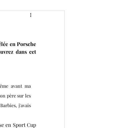
Classic
Divers
P de France historique
élée en Porsche 
vrez dans cet 
Bol d'Or
Camions
 
ies
2 tours d'horloge
même avant ma 
n père sur les 
rbies, j'avais 
se en Sport Cup 