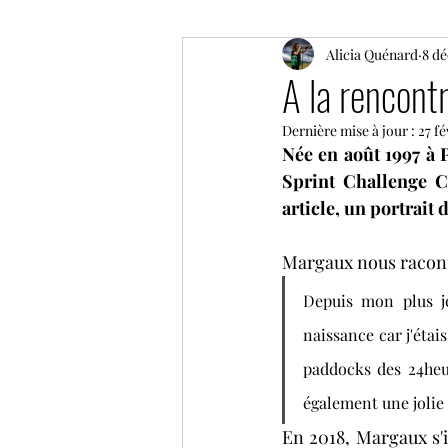
ELMS
F1
Alicia Quénard
Moto GP
8 dé
A la rencon
Dernière mise à jour :
27 fé
Coupe de France des circuit
Née en août 1997 à P
Sprint Challenge C
article, un portrait d
GP historique de Monaco
Margaux nous racont
NLS
GT World Challeng
Depuis mon plus j
naissance car j'éta
paddocks des 24heur
IMSA
également une jolie 
En 2018, Margaux s'i