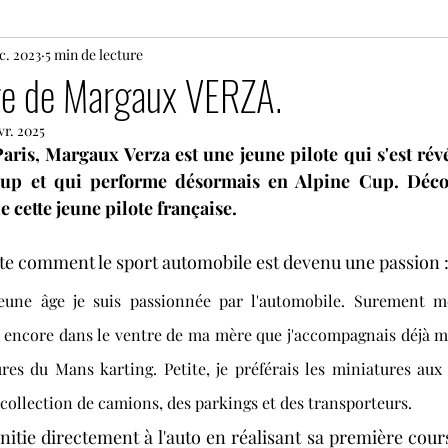
c. 2023
24 heures du Mans motos
5 min de lecture
Motos
Rallye
tre de Margaux VERZA.
vr. 2025
s
Histoire
Le Mans Classic
Tour Auto
G
aris, Margaux Verza est une jeune pilote qui s'est rév
up et qui performe désormais en Alpine Cup. Décou
e cette jeune pilote française. 
Coupes de Pâques Nogaro
TTE
Superbike
e comment le sport automobile est devenu une passion :
e
Lamborghini Super Trofeo
Open Formula Ser
eune âge je suis passionnée par l'automobile. Surement 
is encore dans le ventre de ma mère que j'accompagnais déjà mo
es du Mans karting. Petite, je préférais les miniatures aux Ba
collection de camions, des parkings et des transporteurs. 
nitie directement à l'auto en réalisant sa première cour