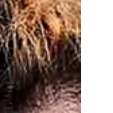
Motos
Rallye
Classic
Divers
Coupe
de
France
des
circuits
Histoire
Le
Mans
Classic
Tour
Auto
GP de
France
historique