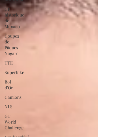
GP
historique
de
Monaco
Coupes
de
Pâques
Nogaro
TTE
Superbike
Bol
d'Or
Camions
NLS
GT
World
Challenge