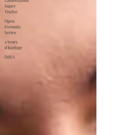
Lamborghini
Super
Trofeo
Open
Formula
Series
2 tours
d'horloge
IMSA