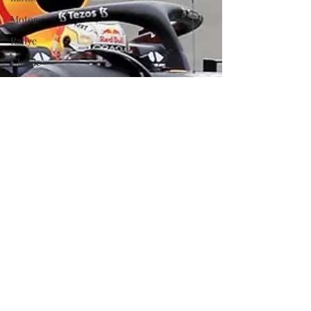
Motos
Rallye
Classic
Divers
Coupe
de
France
des
circuits
Histoire
Le
Mans
Classic
Tour
Auto
GP de
France
historique