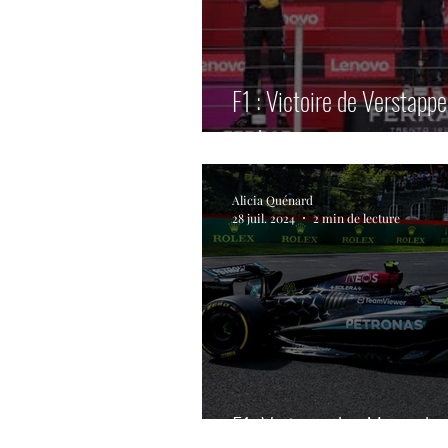
F1 : Victoire de Verstappe
podium.
Alicia Quénard
28 juil. 2024
2 min de lecture
F1: Victoire des Mercede