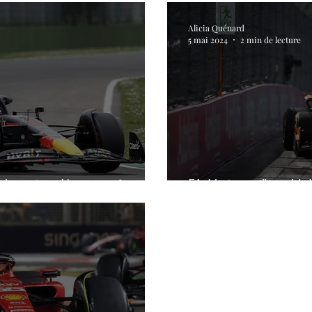
Alicia Quénard
5 mai 2024
2 min de lecture
 devant un Norris en feu.
F1: Victoire d'une Mc