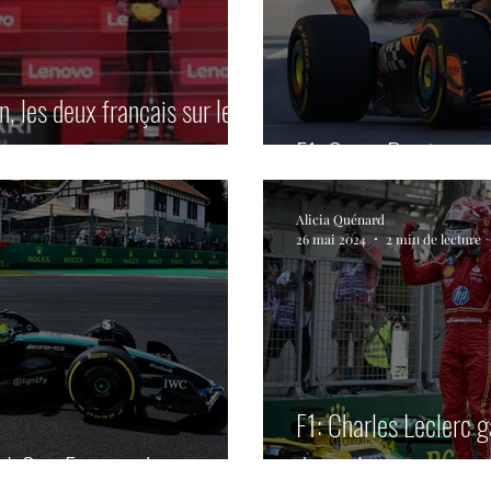
n, les deux français sur le
F1: Oscar Piastri vai
Alicia Quénard
26 mai 2024
2 min de lecture
F1: Charles Leclerc g
s à Spa-Francorchamps
domicile.