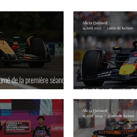
res du Mans motos
Motos
Rallye
Classic
Alicia Quénard
14 juin 2025
3 min de lecture
s
Histoire
Le Mans Classic
Tour Auto
G
Coupes de Pâques Nogaro
TTE
Superbike
sumé de la première séance
F1. GP du Canada. Ré
e
Lamborghini Super Trofeo
Open Formula Ser
Alicia Quénard
15 sept. 2024
2 min de lecture