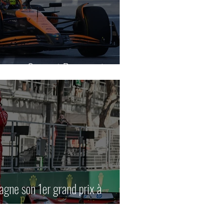
nqueur, Sainz et Perez au tapis.
agne son 1er grand prix à