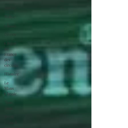
Motos
Rallye
Classic
Divers
Coupe
de
France
des
circuits
Histoire
Le
Mans
Classic
Tour
Auto
GP de
France
historique