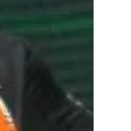
GP
historique
de
Monaco
Coupes
de
Pâques
Nogaro
TTE
Superbike
Bol
d'Or
Camions
NLS
GT
World
Challenge