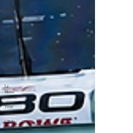
Motos
Rallye
Classic
Divers
Coupe
de
France
des
circuits
Histoire
Le
Mans
Classic
Tour
Auto
GP de
France
historique