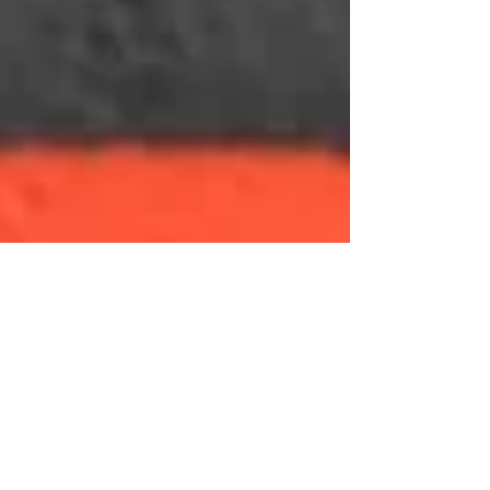
plus mythiques du sport automobile
français. Après deux premières éditions
organisées à Magny-Cours en 2017 et 2019,
puis six rendez-vous consécutifs au Circuit
Paul Ricard entre 2021 et 2026, le ren