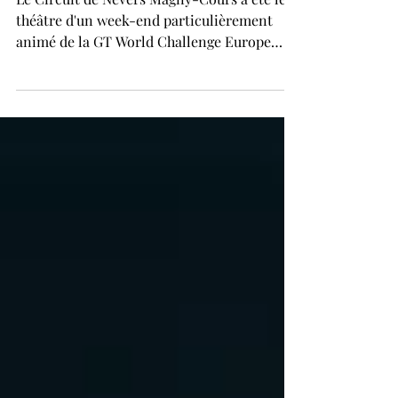
spectaculaires.
Le Circuit de Nevers Magny-Cours a été le
théâtre d'un week-end particulièrement
animé de la GT World Challenge Europe
Sprint Cup. Entre batailles stratégiques,
neutralisations à répétition et incidents
spectaculaires, les deux manches françaises
ont offert un scénario riche en
rebondissements. Mercedes-AMG Team
Verstappen Racing a ouvert son compteur
grâce à Jules Gounon et Dani Juncadella lors
de la première course, tandis que Porsche et
Lionspeed GP ont confirmé leur excel