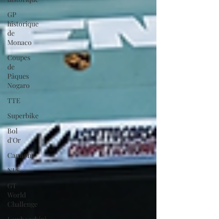
GP
historique
de
Monaco
Coupes
de
Pâques
Nogaro
TTE
Superbike
Bol
d'Or
Camions
NLS
GT
World
Challenge