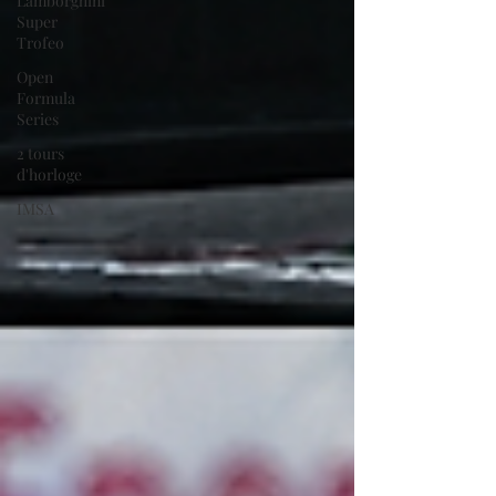
Lamborghini
Super
Trofeo
Open
Formula
Series
2 tours
d'horloge
IMSA