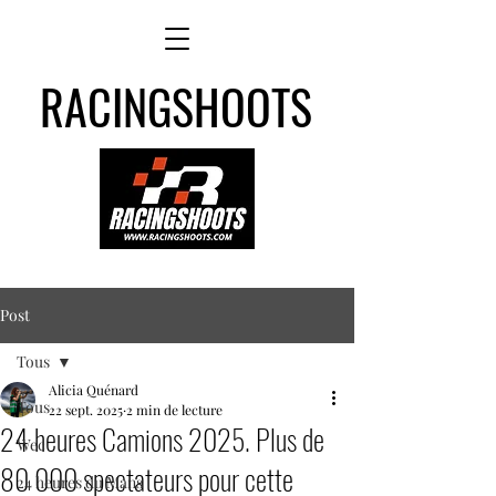
RACINGSHOOTS
Post
Tous
Alicia Quénard
Tous
22 sept. 2025
2 min de lecture
24 heures Camions 2025. Plus de
Wec
80 000 spectateurs pour cette
24 heures du Mans