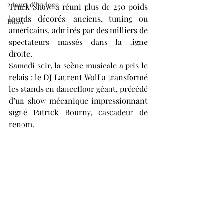
2 tours d'horloge
Truck Show a réuni plus de 250 poids 
lourds décorés, anciens, tuning ou 
IMSA
américains, admirés par des milliers de 
spectateurs massés dans la ligne 
droite.
Samedi soir, la scène musicale a pris le 
relais : le DJ Laurent Wolf a transformé 
les stands en dancefloor géant, précédé 
d’un show mécanique impressionnant 
signé Patrick Bourny, cascadeur de 
renom.