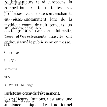
20 britanniques et 18 européens, la 
Le Mans Classic
compétition a tenu toutes ses 
Tour Auto
promesses. Les duels se sont enchaînés 
en piste, notamment lors de la 
GP de France historique
mythique course de nuit, toujours l’un 
GP historique de Monaco
des temps forts du week-end. Intensité, 
bruit et dépassements musclés ont 
Coupes de Pâques Nogaro
enthousiasmé le public venu en masse.
TTE
Superbike
Bol d'Or
Camions
NLS
GT World Challenge
La fête au cœur de l’événement.
Lamborghini Super Trofeo
Les 24 Heures Camions, c’est aussi une 
Open Formula Series
ambiance unique. Le traditionnel 