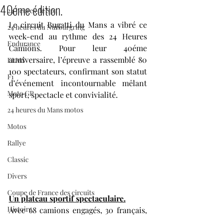
40éme édition.
24 heures de Spa
Le circuit Bugatti du Mans a vibré ce 
24 heures du Nurburgring
week-end au rythme des 24 Heures 
Endurance
Camions. Pour leur 40éme 
anniversaire, l’épreuve a rassemblé 80 
ELMS
100 spectateurs, confirmant son statut 
F1
d’événement incontournable mêlant 
Moto GP
sport, spectacle et convivialité.
24 heures du Mans motos
Motos
Rallye
Classic
Divers
Coupe de France des circuits
Un plateau sportif spectaculaire.
Histoire
Avec 68 camions engagés, 30 français, 