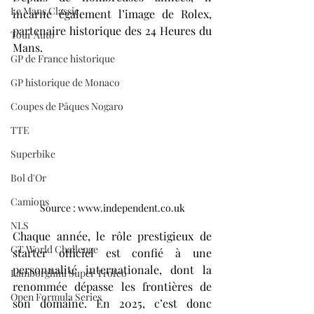
Le Mans Classic
incarne également l’image de Rolex, 
partenaire historique des 24 Heures du 
Tour Auto
Mans.
GP de France historique
GP historique de Monaco
Coupes de Pâques Nogaro
TTE
Superbike
Bol d'Or
Camions
Source : www.independent.co.uk
NLS
Chaque année, le rôle prestigieux de 
GT World Challenge
starter officiel est confié à une 
personnalité internationale, dont la 
Lamborghini Super Trofeo
renommée dépasse les frontières de 
Open Formula Series
son domaine. En 2025, c’est donc 