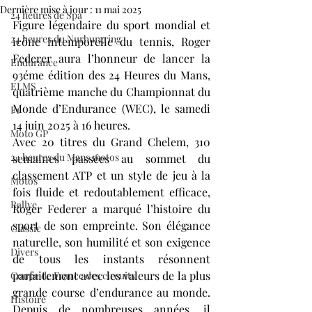
Dernière mise à jour :
11 mai 2025
24 heures de Spa
Figure légendaire du sport mondial et 
24 heures du Nurburgring
icône intemporelle du tennis, Roger 
Federer aura l’honneur de lancer la 
Endurance
93éme édition des 24 Heures du Mans, 
ELMS
quatrième manche du Championnat du 
Monde d’Endurance (WEC), le samedi 
F1
14 juin 2025 à 16 heures.
Moto GP
Avec 20 titres du Grand Chelem, 310 
24 heures du Mans motos
semaines passées au sommet du 
classement ATP et un style de jeu à la 
Motos
fois fluide et redoutablement efficace, 
Rallye
Roger Federer a marqué l’histoire du 
sport de son empreinte. Son élégance 
Classic
naturelle, son humilité et son exigence 
Divers
de tous les instants résonnent 
parfaitement avec les valeurs de la plus 
Coupe de France des circuits
grande course d’endurance au monde. 
Histoire
Depuis de nombreuses années, il 