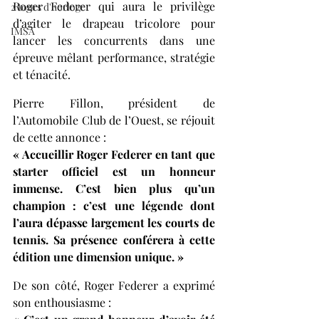
Roger Federer qui aura le privilège 
2 tours d'horloge
d’agiter le drapeau tricolore pour 
IMSA
lancer les concurrents dans une 
épreuve mêlant performance, stratégie 
et ténacité.
Pierre Fillon, président de 
l’Automobile Club de l’Ouest, se réjouit 
de cette annonce :
« Accueillir Roger Federer en tant que 
starter officiel est un honneur 
immense. C’est bien plus qu’un 
champion : c’est une légende dont 
l’aura dépasse largement les courts de 
tennis. Sa présence conférera à cette 
édition une dimension unique. »
De son côté, Roger Federer a exprimé 
son enthousiasme :