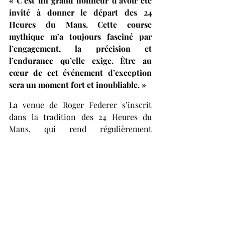
« C’est un grand honneur d’avoir été 
invité à donner le départ des 24 
Heures du Mans. Cette course 
mythique m’a toujours fasciné par 
l’engagement, la précision et 
l’endurance qu’elle exige. Être au 
cœur de cet événement d’exception 
sera un moment fort et inoubliable. »
La venue de Roger Federer s’inscrit 
dans la tradition des 24 Heures du 
Mans, qui rend régulièrement 
hommage aux grandes figures du sport, 
de la culture et de l’innovation. Sa 
présence ajoutera un éclat 
supplémentaire à une édition 2025 déjà 
très attendue par les passionnés du 
monde entier. Rendez-vous le 14 juin 
pour un départ qui promet d’être aussi 