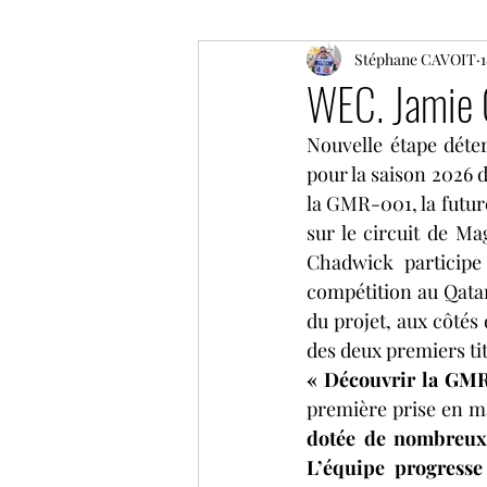
ELMS
F1
Stéphane CAVOIT
Moto GP
1
WEC. Jamie 
Nouvelle étape déte
Coupe de France des circuit
pour la saison 2026 d
la GMR-001, la futur
sur le circuit de M
GP historique de Monaco
Chadwick participe
compétition au Qatar 
du projet, aux côtés 
NLS
GT World Challeng
des deux premiers ti
« Découvrir la GMR
première prise en m
IMSA
dotée de nombreux 
L’équipe progresse 