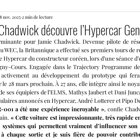
8 nov. 2025
24 heures du Mans motos
2 min de lecture
Motos
Rallye
Chadwick découvre l’Hypercar Gen
rminante pour Jamie Chadwick. Devenue pilote de rése
s
Histoire
Le Mans Classic
Tour Auto
G
u WEC, la Britannique a effectué ses premiers tours de r
e Hypercar du constructeur coréen, lors d’une séance d’e
agny-Cours. Engagée dans le Trajectory Programme de 
Coupes de Pâques Nogaro
TTE
Superbike
 activement au développement du prototype qui fera
le 28 mars prochain. À 27 ans, elle intègre ainsi le noy
de ses équipiers de l’ELMS, Mathys Jaubert et Dani Junca
e
Lamborghini Super Trofeo
Open Formula Ser
tulaires annoncés en Hypercar, André Lotterer et Pipo D
-001 a été une expérience incroyable »
, confie Chadw
ain. 
« Cette voiture est impressionnante, très rapide en 
systèmes qui permettent vraiment d’influencer son 
à chaque sortie et je suis fière de pouvoir contribu