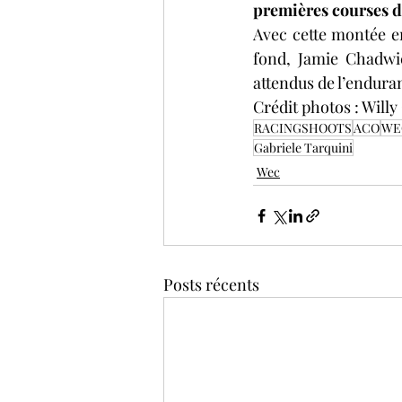
premières courses d
Avec cette montée en
fond, Jamie Chadwic
attendus de l’endura
Crédit photos : W
RACINGSHOOTS
ACO
WE
Gabriele Tarquini
Wec
Posts récents