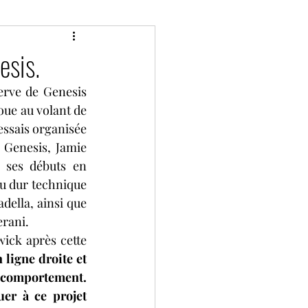
Classic
Divers
esis.
rve de Genesis 
P de France historique
oue au volant de 
ssais organisée 
Genesis, Jamie 
Bol d'Or
Camions
 ses débuts en 
au dur technique 
della, ainsi que 
ies
2 tours d'horloge
erani.
ick après cette 
ligne droite et 
comportement. 
er à ce projet 