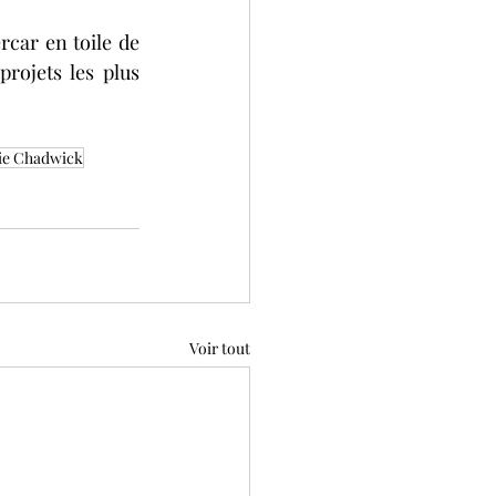
car en toile de 
ojets les plus 
ie Chadwick
Voir tout