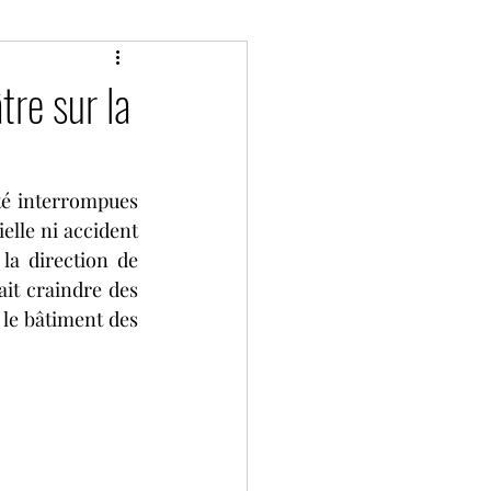
Classic
Divers
re sur la
P de France historique
é interrompues 
elle ni accident 
Bol d'Or
Camions
a direction de 
ait craindre des 
 le bâtiment des 
ies
2 tours d'horloge