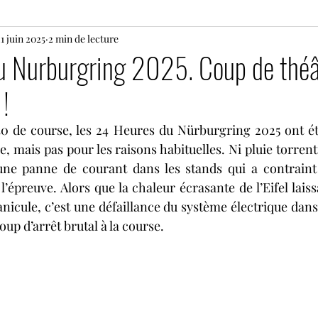
1 juin 2025
24 heures du Mans motos
2 min de lecture
Motos
Rallye
 Nurburgring 2025. Coup de théât
 !
s
Histoire
Le Mans Classic
Tour Auto
G
0 de course, les 24 Heures du Nürburgring 2025 ont ét
 mais pas pour les raisons habituelles. Ni pluie torrenti
Coupes de Pâques Nogaro
TTE
Superbike
une panne de courant dans les stands qui a contraint l
l’épreuve. Alors que la chaleur écrasante de l’Eifel laiss
anicule, c’est une défaillance du système électrique dans
e
Lamborghini Super Trofeo
Open Formula Ser
oup d’arrêt brutal à la course. 