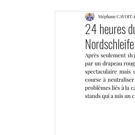
ELMS
F1
Stéphane CAVOIT
Moto GP
2
24 heures du
Nordschleife
Coupe de France des circuit
Après seulement 1h3
par un drapeau rouge,
GP historique de Monaco
spectaculaire mais 
course à neutraliser 
problèmes liés à la c
NLS
GT World Challeng
stands qui a mis un c
IMSA