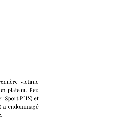
mière victime 
on plateau. Peu 
r Sport PHX) et 
t) a endommagé 
e.