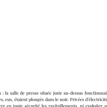
on : la salle de presse située juste au-dessus fonctionna
s, eux, étaient plongés dans le noir. Privées d’électricité
er en toute sécurité les ravitaillements, ni exploiter p