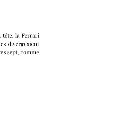
ête, la Ferrari 
s divergeaient 
près sept, comme 