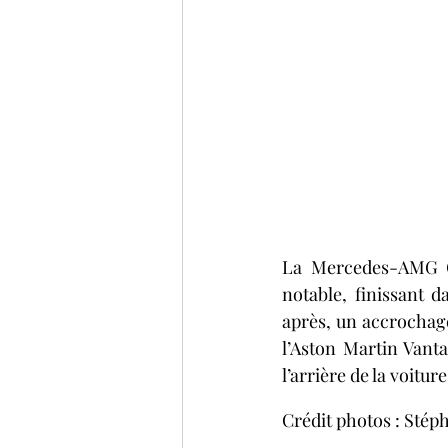
La Mercedes-AMG GT
notable, finissant 
après, un accrochag
l’Aston Martin Van
l’arrière de la voitu
Crédit photos : St