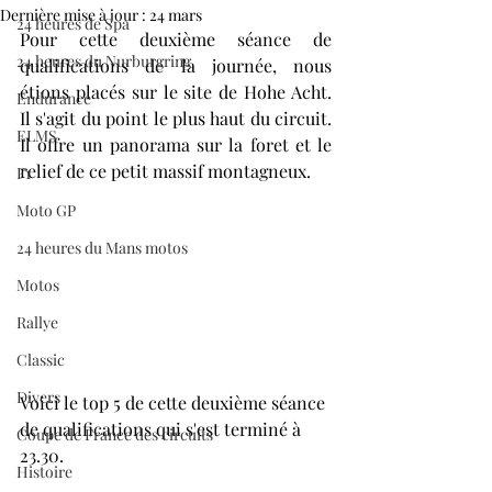
Dernière mise à jour :
24 mars
24 heures de Spa
Pour cette deuxième séance de 
24 heures du Nurburgring
qualifications de la journée, nous 
étions placés sur le site de Hohe Acht. 
Endurance
Il s'agit du point le plus haut du circuit. 
ELMS
Il offre un panorama sur la foret et le 
relief de ce petit massif montagneux.
F1
Moto GP
24 heures du Mans motos
Motos
Rallye
Classic
Divers
Voici le top 5 de cette deuxième séance 
de qualifications qui s'est terminé à 
Coupe de France des circuits
23.30.
Histoire