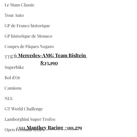
Le Mans Classic
Tour Auto
GP de France historique
GP historique de Monaco
Coupes de Pâques Nogaro
#6
 Mercedes-AMG Team Bisltein 
TTE
8:13.190
Superbike
Bol d'Or
Camions
NLS
GT World Challenge
Lamborghini Super Trofeo
#911
 Manthey Racing +00.279
Open Formula Series