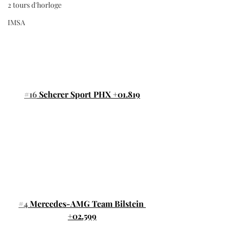
2 tours d'horloge
IMSA
#16
 Scherer Sport PHX +01.819
#4
 Mercedes-AMG Team Bilstein 
+02.599