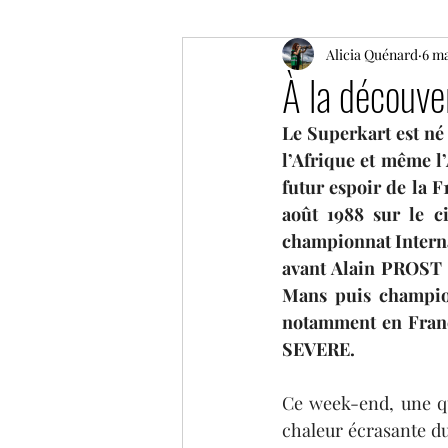
ELMS
F1
Alicia Quénard
Moto GP
6 ma
À la découver
Le Superkart est né
Coupe de France des circuit
l’Afrique et même l
futur espoir de la 
août 1988 sur le c
GP historique de Monaco
championnat Intern
avant Alain PROST 
Mans puis champion 
NLS
GT World Challeng
notamment en Franc
SEVERE.
IMSA
Ce week-end, une qui
chaleur écrasante du