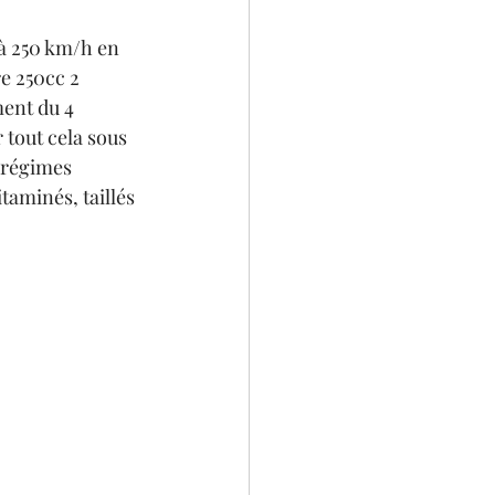
’à 250 km/h en 
e 250cc 2 
ent du 4 
 tout cela sous 
s régimes 
taminés, taillés 