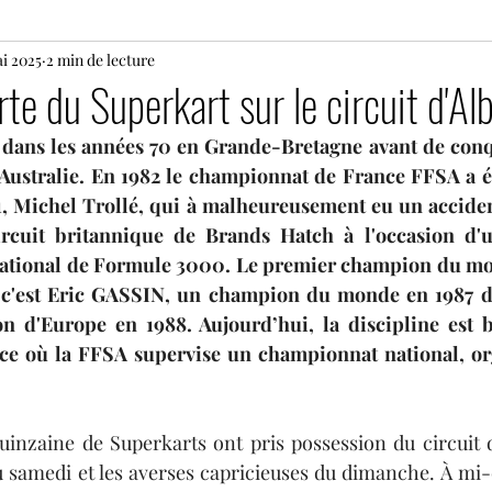
i 2025
24 heures du Mans motos
2 min de lecture
Motos
Rallye
te du Superkart sur le circuit d'Alb
 dans les années 70 en Grande-Bretagne avant de conqu
s
Histoire
Le Mans Classic
Tour Auto
G
’Australie. En 1982 le championnat de France FFSA a é
F1, Michel Trollé, qui à malheureusement eu un acciden
ircuit britannique de Brands Hatch à l'occasion d'
Coupes de Pâques Nogaro
TTE
Superbike
ational de Formule 3000. Le premier champion du mo
c'est Eric GASSIN, un champion du monde en 1987 de
d'Europe en 1988. Aujourd’hui, la discipline est bi
e
Lamborghini Super Trofeo
Open Formula Ser
e où la FFSA supervise un championnat national, org
nzaine de Superkarts ont pris possession du circuit d’A
 samedi et les averses capricieuses du dimanche. À mi-