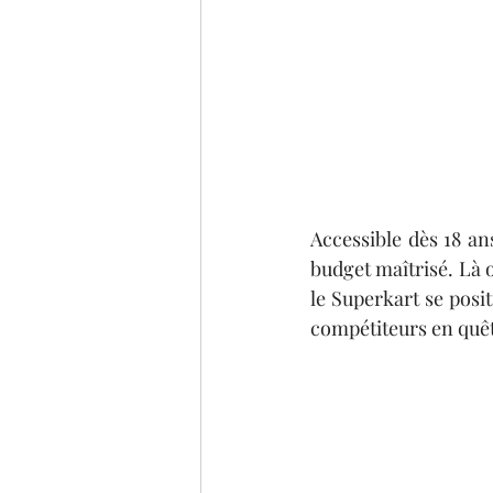
Accessible dès 18 an
budget maîtrisé. Là 
le Superkart se posi
compétiteurs en quêt