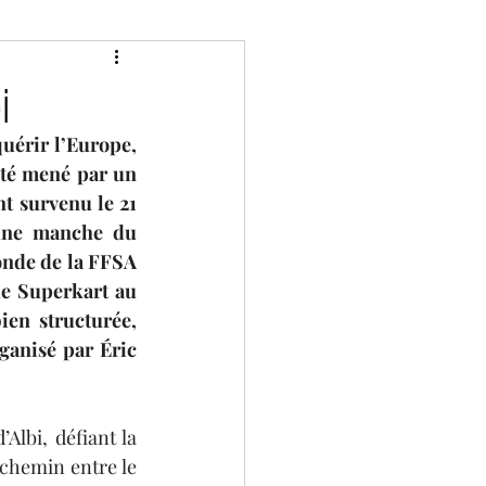
Classic
Divers
i
érir l’Europe, 
P de France historique
té mené par un 
t survenu le 21 
une manche du 
Bol d'Or
Camions
nde de la FFSA 
 Superkart au 
en structurée, 
ies
2 tours d'horloge
anisé par Éric 
lbi, défiant la 
chemin entre le 