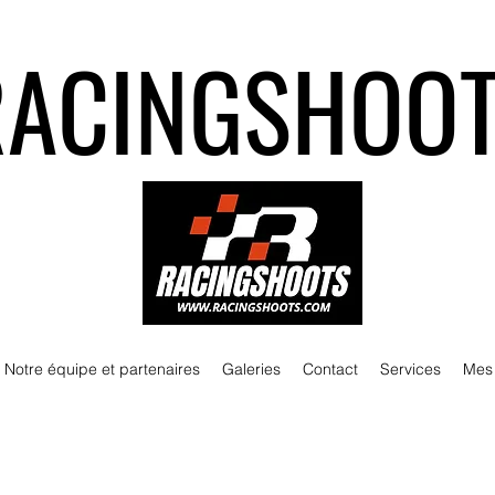
RACINGSHOO
Notre équipe et partenaires
Galeries
Contact
Services
Mes